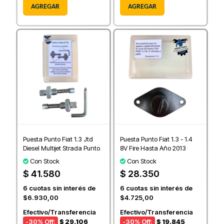
AGREGAR
AGREGAR
Puesta Punto Fiat 1.3 Jtd
Puesta Punto Fiat 1.3 - 1.4
Diesel Multijet Strada Punto
8V Fire Hasta Año 2013
Con Stock
Con Stock
$ 41.580
$ 28.350
6
cuotas sin interés de
6
cuotas sin interés de
$6.930,00
$4.725,00
Efectivo/Transferencia
Efectivo/Transferencia
-30
% Off:
$ 29.106
-30
% Off:
$ 19.845