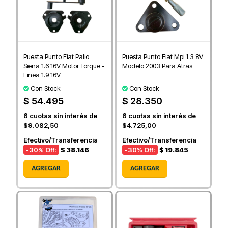
Puesta Punto Fiat Palio
Puesta Punto Fiat Mpi 1.3 8V
Siena 1.6 16V Motor Torque -
Modelo 2003 Para Atras
Linea 1.9 16V
Con Stock
Con Stock
$ 54.495
$ 28.350
6
cuotas sin interés de
6
cuotas sin interés de
$9.082,50
$4.725,00
Efectivo/Transferencia
Efectivo/Transferencia
-30
% Off:
$ 38.146
-30
% Off:
$ 19.845
AGREGAR
AGREGAR