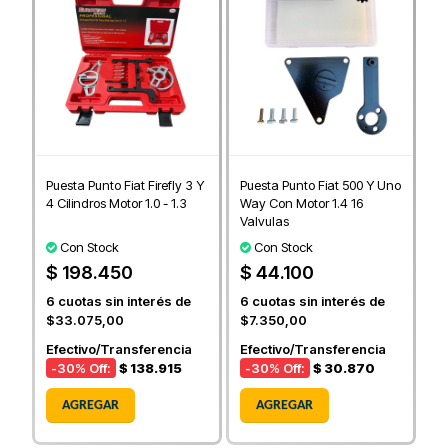
Puesta Punto Fiat Firefly 3 Y
Puesta Punto Fiat 500 Y Uno
4 Cilindros Motor 1.0 - 1.3
Way Con Motor 1.4 16
Valvulas
Con Stock
Con Stock
$ 198.450
$ 44.100
6
cuotas sin interés de
6
cuotas sin interés de
$33.075,00
$7.350,00
Efectivo/Transferencia
Efectivo/Transferencia
-30
% Off:
$ 138.915
-30
% Off:
$ 30.870
AGREGAR
AGREGAR