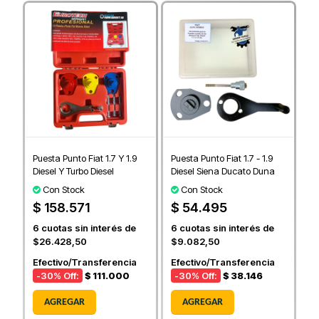
Puesta Punto Fiat 1.7 Y 1.9
Puesta Punto Fiat 1.7 - 1.9
Diesel Y Turbo Diesel
Diesel Siena Ducato Duna
Con Stock
Con Stock
$ 158.571
$ 54.495
6
cuotas sin interés de
6
cuotas sin interés de
$26.428,50
$9.082,50
Efectivo/Transferencia
Efectivo/Transferencia
-30
% Off:
$ 111.000
-30
% Off:
$ 38.146
AGREGAR
AGREGAR