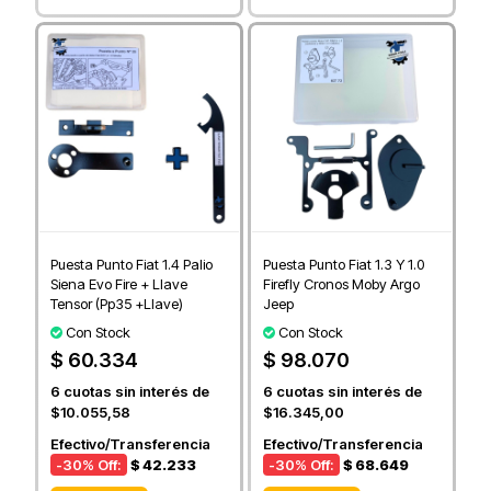
Puesta Punto Fiat 1.4 Palio
Puesta Punto Fiat 1.3 Y 1.0
Siena Evo Fire + Llave
Firefly Cronos Moby Argo
Tensor (Pp35 +Llave)
Jeep
Con Stock
Con Stock
$ 60.334
$ 98.070
6
cuotas sin interés de
6
cuotas sin interés de
$10.055,58
$16.345,00
Efectivo/Transferencia
Efectivo/Transferencia
-30
% Off:
$ 42.233
-30
% Off:
$ 68.649