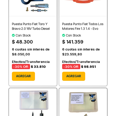
Puesta Punto Fiat Toro Y
Puesta Punto Fiat Todos Los
Bravo 2.0 16V Turbo Diesel
Motores Fire 1.3 1.4 - Evo
Con Stock
Con Stock
$ 48.300
$ 141.359
6
cuotas sin interés de
6
cuotas sin interés de
$8.050,00
$23.559,80
Efectivo/Transferencia
Efectivo/Transferencia
-30
% Off:
$ 33.810
-30
% Off:
$ 98.951
AGREGAR
AGREGAR