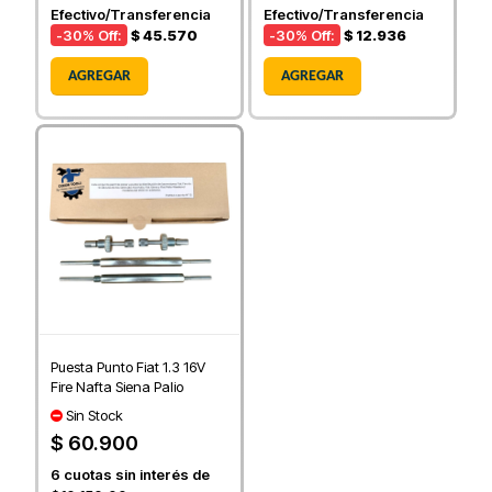
Efectivo/Transferencia
Efectivo/Transferencia
-30
% Off:
$ 45.570
-30
% Off:
$ 12.936
AGREGAR
AGREGAR
Puesta Punto Fiat 1.3 16V
Fire Nafta Siena Palio
Sin Stock
$ 60.900
6
cuotas sin interés de