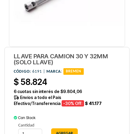
LLAVE PARA CAMION 30 Y 32MM
(SOLO LLAVE)
CÓDIGO:
6191 |
MARCA
:
BREMEN
$ 58.824
6
cuotas sin interés de
$9.804,06
Envíos a todo el País
Efectivo/Transferencia
-30
% Off:
$ 41.177
Con Stock
Cantidad