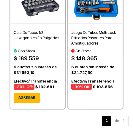
Caja De Tubos 1/2
Juego De Tubos Multi Lock
Hexagonales En Pulgadas
Estriados Pasantes Para
Amortiguadores
Con Stock
Sin Stock
$ 189.559
$ 148.365
6
cuotas sin interés de
6
cuotas sin interés de
$31.593,10
$24.727,50
Efectivo/Transferencia
Efectivo/Transferencia
-30
% Off:
$ 132.691
-30
% Off:
$ 103.856
AGREGAR
1
de 1