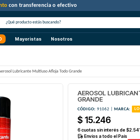
30% de descuento
con transferencia o efectivo
O
Mayoristas
Nosotros
Aerosol Lubricante Multiuso Afloja Todo Grande
AEROSOL LUBRICAN
GRANDE
CÓDIGO:
91062 |
MARCA
:
LO
$ 15.246
6
cuotas sin interés de
$2.54
Envíos a todo el País