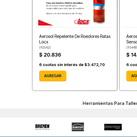
Aerosol Repelente De Roedores Ratas
Aeros
Locx
Senso
(
92542
)
(
91448
$ 20.836
$ 14
6
cuotas sin interés de
$3.472,70
6
cuo
AGREGAR
AG
Herramientas Para Tall