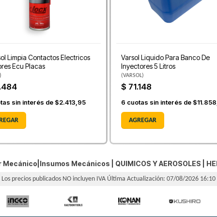
ol Limpia Contactos Electricos
Varsol Liquido Para Banco De
res Ecu Placas
Inyectores 5 Litros
)
(
VARSOL
)
.484
$ 71.148
tas sin interés de
$2.413,95
6
cuotas sin interés de
$11.858
REGAR
AGREGAR
er Mecánico|Insumos Mecánicos |
QUIMICOS Y AEROSOLES
|
HE
Los precios publicados NO incluyen IVA
Última Actualización: 07/08/2026 16:10