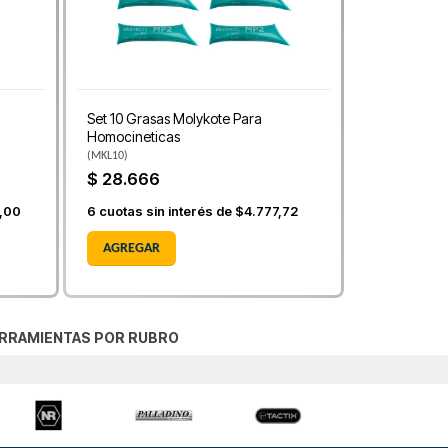
Set 10 Grasas Molykote Para
Homocineticas
(
MKL10
)
$ 28.666
,00
6
cuotas sin interés de
$4.777,72
AGREGAR
RRAMIENTAS POR RUBRO