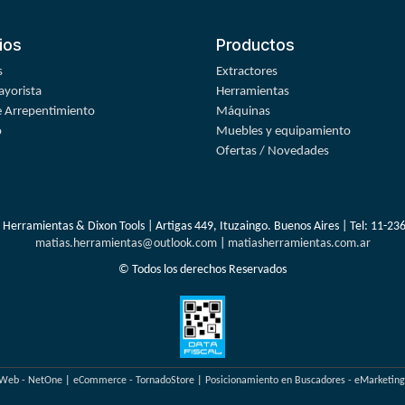
ios
Productos
s
Extractores
yorista
Herramientas
 Arrepentimiento
Máquinas
o
Muebles y equipamiento
Ofertas / Novedades
 Herramientas & Dixon Tools | Artigas 449, Ituzaingo. Buenos Aires | Tel:
11-23
matias.herramientas@outlook.com
|
matiasherramientas.com.ar
© Todos los derechos Reservados
 Web - NetOne
|
eCommerce - TornadoStore
|
Posicionamiento en Buscadores - eMarketin