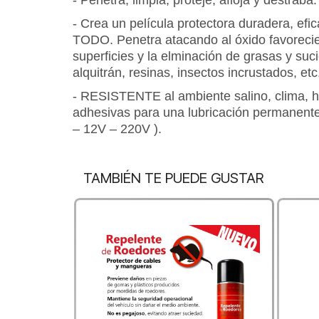
- Penetra, limpia, proteje, afloja y destraba.
- Crea un película protectora duradera, efi
TODO. Penetra atacando al óxido favoreci
superficies y la elminación de grasas y su
alquitrán, resinas, insectos incrustados, etc
- RESISTENTE al ambiente salino, clima, 
adhesivas para una lubricación permanente.
– 12V – 220V ).
TAMBIÉN TE PUEDE GUSTAR