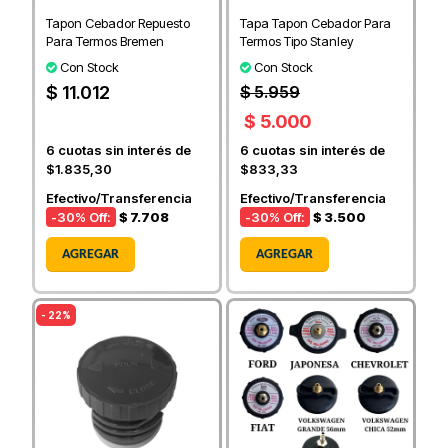
Tapon Cebador Repuesto
Tapa Tapon Cebador Para
Para Termos Bremen
Termos Tipo Stanley
Con Stock
Con Stock
$ 11.012
$ 5.959
$ 5.000
6
cuotas sin interés de
6
cuotas sin interés de
$1.835,30
$833,33
Efectivo/Transferencia
Efectivo/Transferencia
-30
% Off:
$ 7.708
-30
% Off:
$ 3.500
AGREGAR
AGREGAR
- 22%