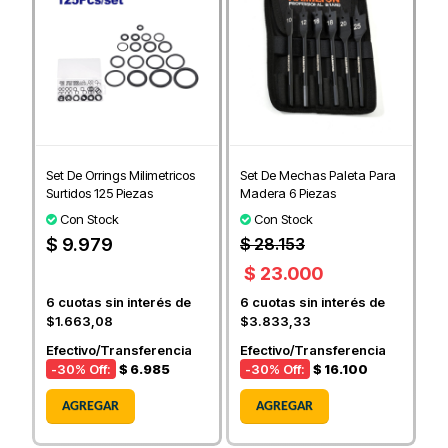
Set De Orrings Milimetricos
Set De Mechas Paleta Para
Surtidos 125 Piezas
Madera 6 Piezas
Con Stock
Con Stock
$ 9.979
$ 28.153
$ 23.000
6
cuotas sin interés de
6
cuotas sin interés de
$1.663,08
$3.833,33
Efectivo/Transferencia
Efectivo/Transferencia
-30
% Off:
$ 6.985
-30
% Off:
$ 16.100
AGREGAR
AGREGAR