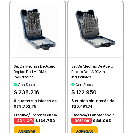
Set De Mechas De Acero
Set De Mechas De Acero
Rapido De 1 A 13Mm
Rapido De 1 A 10Mm
Industriales
Industriales
Con Stock
Con Stock
$ 238.216
$ 122.950
6
cuotas sin interés de
6
cuotas sin interés de
$39.702,75
$20.491,74
Efectivo/Transferencia
Efectivo/Transferencia
-30
% Off:
$ 166.752
-30
% Off:
$ 86.065
AGREGAR
AGREGAR