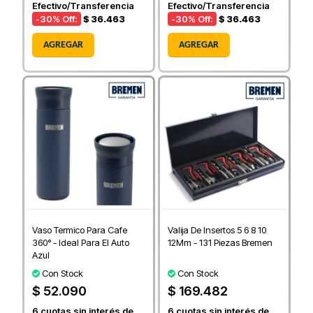
Efectivo/Transferencia
Efectivo/Transferencia
-30
% Off:
$ 36.463
-30
% Off:
$ 36.463
AGREGAR
AGREGAR
Vaso Termico Para Cafe
Valija De Insertos 5 6 8 10
360° - Ideal Para El Auto
12Mm - 131 Piezas Bremen
Azul
Con Stock
Con Stock
$ 52.090
$ 169.482
6
cuotas sin interés de
6
cuotas sin interés de