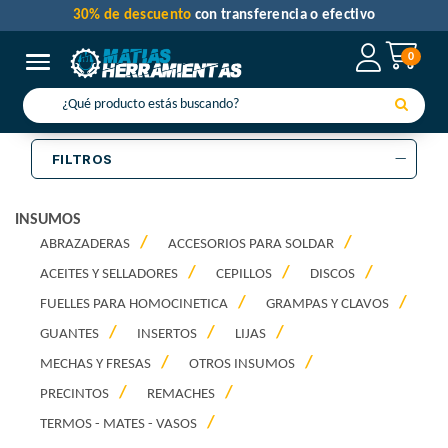
30% de descuento
con transferencia o efectivo
0
Toggle navigation
FILTROS
INSUMOS
ABRAZADERAS
ACCESORIOS PARA SOLDAR
ACEITES Y SELLADORES
CEPILLOS
DISCOS
FUELLES PARA HOMOCINETICA
GRAMPAS Y CLAVOS
GUANTES
INSERTOS
LIJAS
MECHAS Y FRESAS
OTROS INSUMOS
PRECINTOS
REMACHES
TERMOS - MATES - VASOS