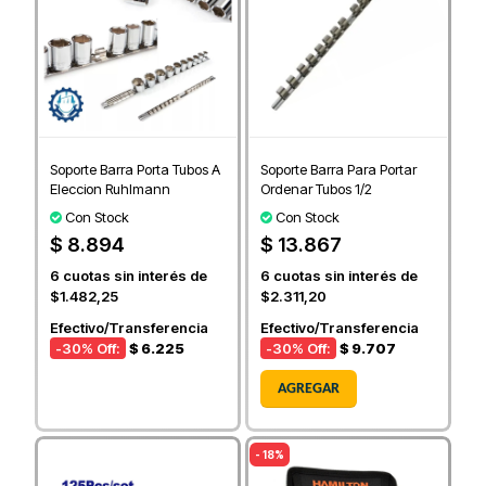
Soporte Barra Porta Tubos A
Soporte Barra Para Portar
Eleccion Ruhlmann
Ordenar Tubos 1/2
Con Stock
Con Stock
$ 8.894
$ 13.867
6
cuotas sin interés de
6
cuotas sin interés de
$1.482,25
$2.311,20
Efectivo/Transferencia
Efectivo/Transferencia
-30
% Off:
$ 6.225
-30
% Off:
$ 9.707
AGREGAR
- 18%