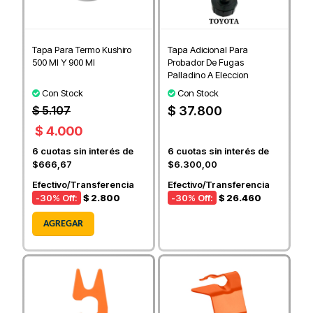
Tapa Para Termo Kushiro
Tapa Adicional Para
500 Ml Y 900 Ml
Probador De Fugas
Palladino A Eleccion
Con Stock
Con Stock
$ 37.800
$ 5.107
$ 4.000
6
cuotas sin interés de
6
cuotas sin interés de
$666,67
$6.300,00
Efectivo/Transferencia
Efectivo/Transferencia
-30
% Off:
$ 2.800
-30
% Off:
$ 26.460
AGREGAR