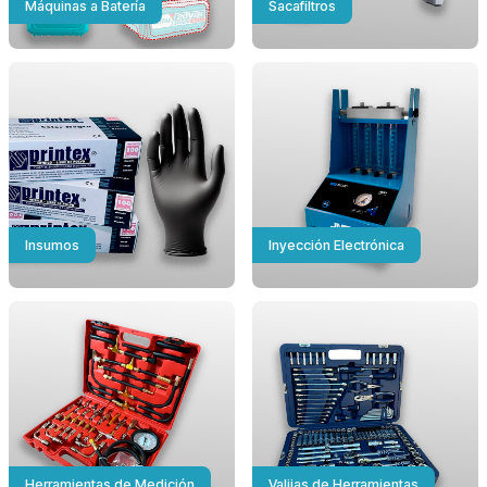
Máquinas a Batería
Sacafiltros
Insumos
Inyección Electrónica
Herramientas de Medición
Valijas de Herramientas