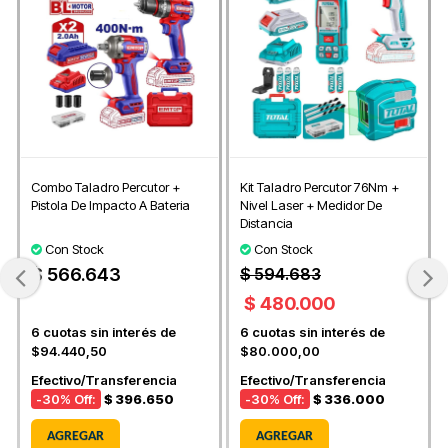
Combo Taladro Percutor +
Kit Taladro Percutor 76Nm +
Pistola De Impacto A Bateria
Nivel Laser + Medidor De
Distancia
Con Stock
Con Stock
$ 566.643
$ 594.683
$ 480.000
6
cuotas sin interés de
6
cuotas sin interés de
$94.440,50
$80.000,00
Efectivo/Transferencia
Efectivo/Transferencia
-30
% Off:
$ 396.650
-30
% Off:
$ 336.000
AGREGAR
AGREGAR