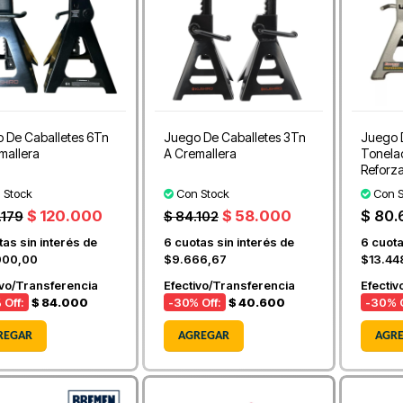
 De Caballetes 6Tn
Juego De Caballetes 3Tn
Juego 
mallera
A Cremallera
Tonela
Reforz
 Stock
Con Stock
Con S
$ 120.000
$ 58.000
$ 80.
.179
$ 84.102
as sin interés de
6
cuotas sin interés de
6
cuota
000,00
$9.666,67
$13.44
ivo/Transferencia
Efectivo/Transferencia
Efectiv
 Off:
$ 84.000
-30
% Off:
$ 40.600
-30
% O
REGAR
AGREGAR
AGR