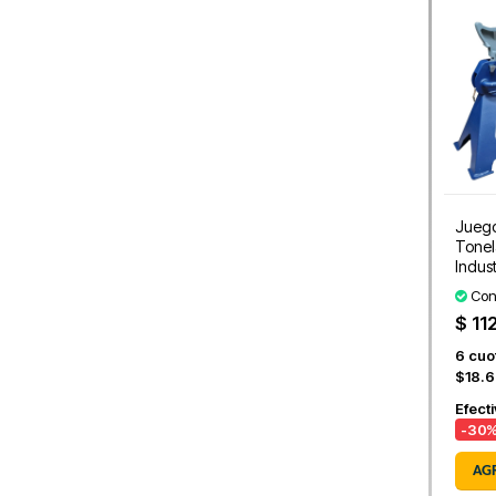
Juego
Tonel
Indust
Con
$ 11
6
cuot
$18.6
Efect
-30
%
AG