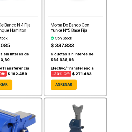
e Banco N 4 Fija
Morsa De Banco Con
nque Hamilton
Yunke N°5 Base Fija
tock
Con Stock
.085
$ 387.833
s sin interés de
6
cuotas sin interés de
80,80
$64.638,86
o/Transferencia
Efectivo/Transferencia
ff:
$ 162.459
-30
% Off:
$ 271.483
EGAR
AGREGAR