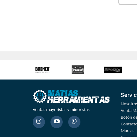
Servic
Nosotro
Ventas mayoristas y minoristas
Venta Ma
Botón de
Contact
Marcas