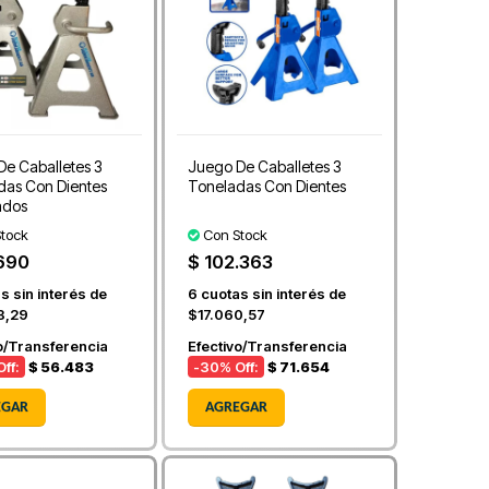
De Caballetes 3
Juego De Caballetes 3
das Con Dientes
Toneladas Con Dientes
ados
tock
Con Stock
690
$ 102.363
s sin interés de
6
cuotas sin interés de
8,29
$17.060,57
o/Transferencia
Efectivo/Transferencia
ff:
$ 56.483
-30
% Off:
$ 71.654
EGAR
AGREGAR