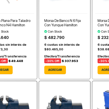
 Plana Para Taladro
Morsa De Banco N 6 Fija
Morsa D
nco N4 Hamilton
Con Yunque Hamilton
Con Yu
 Stock
Con Stock
Con S
.640
$ 482.790
$ 232
as sin interés de
6
cuotas sin interés de
6
cuota
73,30
$80.465,00
$38.6
ivo/Transferencia
Efectivo/Transferencia
Efectiv
 Off:
$ 49.448
-30
% Off:
$ 337.953
-30
% O
REGAR
AGREGAR
AGR