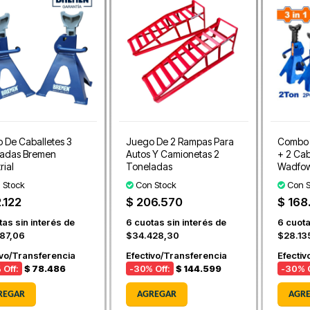
 De Caballetes 3
Juego De 2 Rampas Para
Combo 
adas Bremen
Autos Y Camionetas 2
+ 2 Cab
rial
Toneladas
Wadfo
 Stock
Con Stock
Con S
2.122
$ 206.570
$ 168
as sin interés de
6
cuotas sin interés de
6
cuota
87,06
$34.428,30
$28.13
ivo/Transferencia
Efectivo/Transferencia
Efectiv
 Off:
$ 78.486
-30
% Off:
$ 144.599
-30
% O
REGAR
AGREGAR
AGR