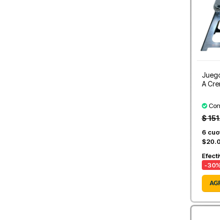
Juego
A Cre
Con
$ 151
6
cuot
$20.
Efect
-30
%
AG