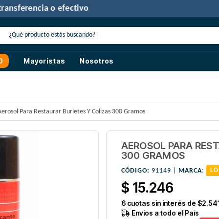
30% de descuento
con transferencia o efectivo
O
Mayoristas
Nosotros
Aerosol Para Restaurar Burletes Y Colizas 300 Gramos
AEROSOL PARA REST
300 GRAMOS
CÓDIGO:
91149 |
MARCA
:
LO
$ 15.246
6
cuotas sin interés de
$2.54
Envíos a todo el País