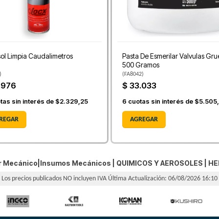
ol Limpia Caudalimetros
Pasta De Esmerilar Valvulas Gru
500 Gramos
)
(
FA8042
)
.976
$ 33.033
tas sin interés de
$2.329,25
6
cuotas sin interés de
$5.505
REGAR
AGREGAR
er Mecánico|Insumos Mecánicos |
QUIMICOS Y AEROSOLES
|
HE
Los precios publicados NO incluyen IVA
Última Actualización: 06/08/2026 16:10