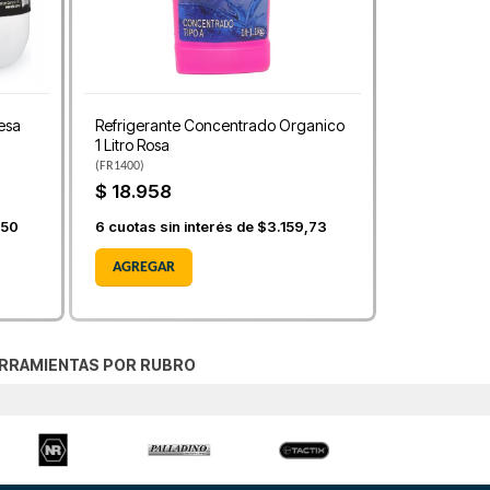
esa
Refrigerante Concentrado Organico
1 Litro Rosa
(
FR1400
)
$ 18.958
,50
6
cuotas sin interés de
$3.159,73
AGREGAR
RRAMIENTAS POR RUBRO