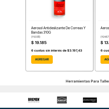
Aerosol Antideslizante De Correas Y
Aeros
Bandas 310G
(
91038
)
(
92467
$ 19.185
$ 13
6
cuotas sin interés de
$3.197,43
6
cuo
AGREGAR
AG
Herramientas Para Tall