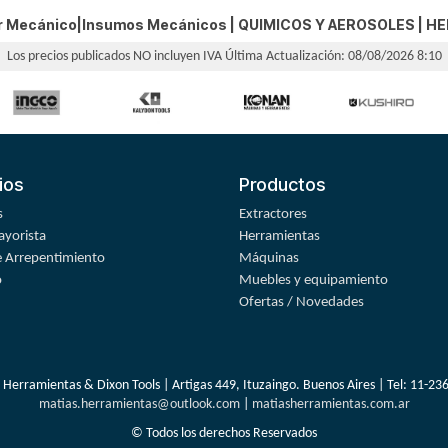
er Mecánico|Insumos Mecánicos |
QUIMICOS Y AEROSOLES
|
HE
Los precios publicados NO incluyen IVA
Última Actualización: 08/08/2026 8:10
ios
Productos
s
Extractores
yorista
Herramientas
 Arrepentimiento
Máquinas
o
Muebles y equipamiento
Ofertas / Novedades
 Herramientas & Dixon Tools | Artigas 449, Ituzaingo. Buenos Aires | Tel:
11-23
matias.herramientas@outlook.com
|
matiasherramientas.com.ar
© Todos los derechos Reservados