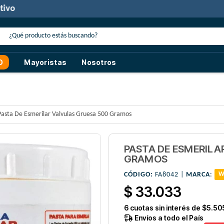
30% de descuento
con transferencia o efectivo
O
Mayoristas
Nosotros
Pasta De Esmerilar Valvulas Gruesa 500 Gramos
PASTA DE ESMERILA
GRAMOS
CÓDIGO:
FA8042 |
MARCA
:
W
$ 33.033
6
cuotas sin interés de
$5.50
Envíos a todo el País