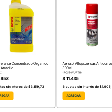
gerante Concentrado Organico
Aerosol Aflojatuercas Anticorro
o Amarillo
300Ml
1
)
(
ROST-WURTH
)
.958
$ 11.435
tas sin interés de
$3.159,73
6
cuotas sin interés de
$1.905,
REGAR
AGREGAR