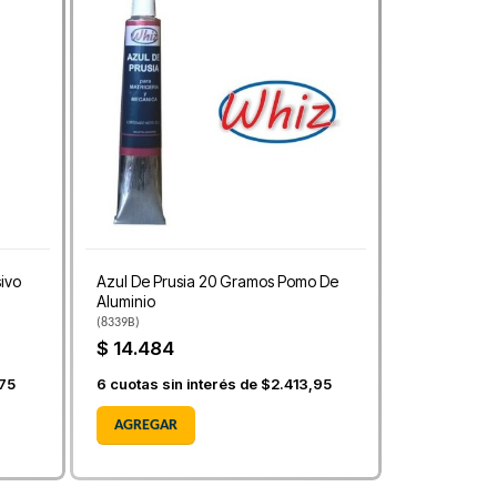
sivo
Azul De Prusia 20 Gramos Pomo De
Aluminio
(
8339B
)
$ 14.484
75
6
cuotas sin interés de
$2.413,95
AGREGAR