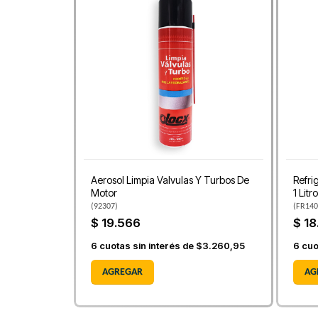
Aerosol Limpia Valvulas Y Turbos De
Refri
Motor
1 Litr
(
92307
)
(
FR140
$ 19.566
$ 18
6
cuotas sin interés de
$3.260,95
6
cuo
AGREGAR
AG