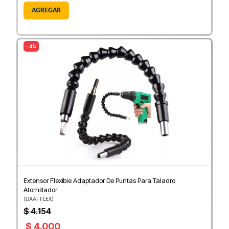
AGREGAR
- 4%
Extensor Flexible Adaptador De Puntas Para Taladro
Atornillador
(
DAAI-FLEX
)
$ 4.154
$ 4.000