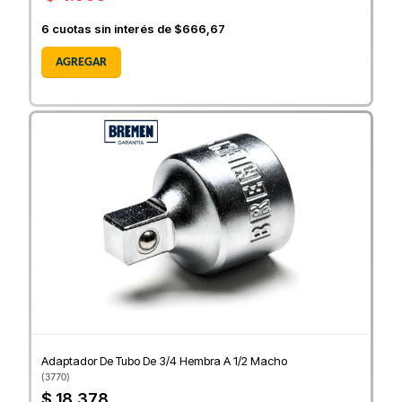
6
cuotas sin interés de
$666,67
AGREGAR
Adaptador De Tubo De 3/4 Hembra A 1/2 Macho
(
3770
)
$ 18.378