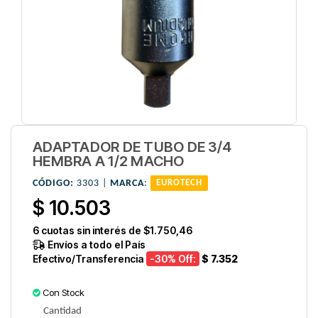
ADAPTADOR DE TUBO DE 3/4
HEMBRA A 1/2 MACHO
CÓDIGO:
3303 |
MARCA
:
EUROTECH
$ 10.503
6
cuotas sin interés de
$1.750,46
Envíos a todo el País
Efectivo/Transferencia
-30
% Off:
$ 7.352
Con Stock
Cantidad