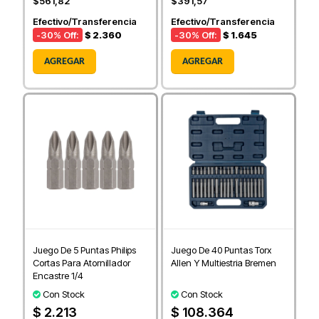
$561,82
$391,57
Efectivo/Transferencia
Efectivo/Transferencia
-30
% Off:
$ 2.360
-30
% Off:
$ 1.645
AGREGAR
AGREGAR
Juego De 5 Puntas Philips
Juego De 40 Puntas Torx
Cortas Para Atornillador
Allen Y Multiestria Bremen
Encastre 1/4
Con Stock
Con Stock
$ 2.213
$ 108.364