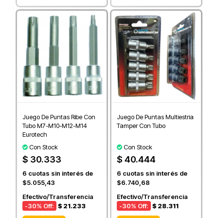
Juego De Puntas Ribe Con
Juego De Puntas Multiestria
Tubo M7-M10-M12-M14
Tamper Con Tubo
Eurotech
Con Stock
Con Stock
$ 30.333
$ 40.444
6
cuotas sin interés de
6
cuotas sin interés de
$5.055,43
$6.740,68
Efectivo/Transferencia
Efectivo/Transferencia
-30
% Off:
$ 21.233
-30
% Off:
$ 28.311