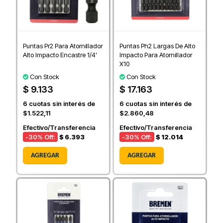
Puntas Pr2 Para Atornillador
Puntas Ph2 Largas De Alto
Alto Impacto Encastre 1/4'
Impacto Para Atornillador
X10
Con Stock
Con Stock
$ 9.133
$ 17.163
6
cuotas sin interés de
6
cuotas sin interés de
$1.522,11
$2.860,48
Efectivo/Transferencia
Efectivo/Transferencia
-30
% Off:
$ 6.393
-30
% Off:
$ 12.014
AGREGAR
AGREGAR