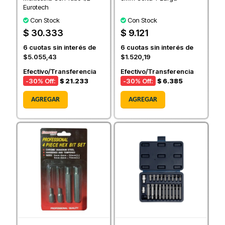
Eurotech
Con Stock
Con Stock
$ 30.333
$ 9.121
6
cuotas sin interés de
6
cuotas sin interés de
$5.055,43
$1.520,19
Efectivo/Transferencia
Efectivo/Transferencia
-30
% Off:
$ 21.233
-30
% Off:
$ 6.385
AGREGAR
AGREGAR