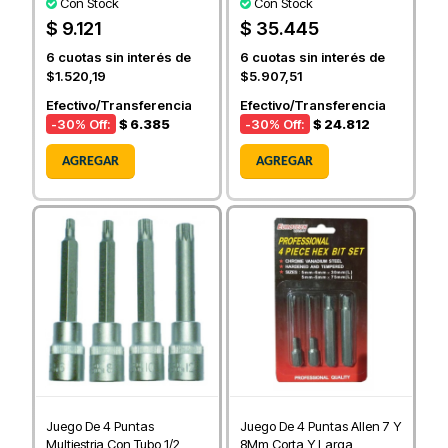
Con Stock
Con Stock
$ 9.121
$ 35.445
6
cuotas sin interés de
6
cuotas sin interés de
$1.520,19
$5.907,51
Efectivo/Transferencia
Efectivo/Transferencia
-30
% Off:
$ 6.385
-30
% Off:
$ 24.812
AGREGAR
AGREGAR
Juego De 4 Puntas
Juego De 4 Puntas Allen 7 Y
Multiestria Con Tubo 1/2
8Mm Corta Y Larga