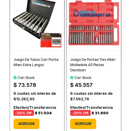
Juego De Tubos Con Punta
Juego De Puntas Torx Allen
Allen Extra Largos
Multiestria 40 Piezas
Davidson
Con Stock
Con Stock
$ 73.578
$ 45.557
6
cuotas sin interés de
6
cuotas sin interés de
$12.262,95
$7.592,76
Efectivo/Transferencia
Efectivo/Transferencia
-30
% Off:
$ 51.504
-30
% Off:
$ 31.890
AGREGAR
AGREGAR