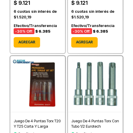
$ 9.121
$ 9.121
6
cuotas sin interés de
6
cuotas sin interés de
$1.520,19
$1.520,19
Efectivo/Transferencia
Efectivo/Transferencia
-30
% Off:
$ 6.385
-30
% Off:
$ 6.385
AGREGAR
AGREGAR
Juego De 4 Puntas Torx T20
Juego De 4 Puntas Torx Con
Y T25 Corta Y Larga
Tubo 1/2 Eurotech