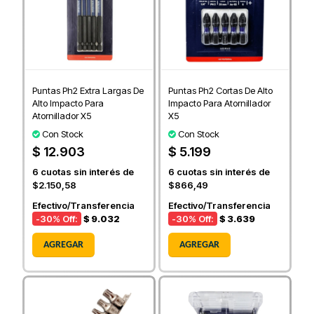
Puntas Ph2 Extra Largas De
Puntas Ph2 Cortas De Alto
Alto Impacto Para
Impacto Para Atornillador
Atornillador X5
X5
Con Stock
Con Stock
$ 12.903
$ 5.199
6
cuotas sin interés de
6
cuotas sin interés de
$2.150,58
$866,49
Efectivo/Transferencia
Efectivo/Transferencia
-30
% Off:
$ 9.032
-30
% Off:
$ 3.639
AGREGAR
AGREGAR