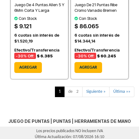
Juego De 4 Puntas Allen 5 Y
Juego De 21 Puntas Ribe
6Mm Corta Y Larga
Cromo Vanadio Bremen
Con Stock
Con Stock
$ 9.121
$ 86.065
6
cuotas sin interés de
6
cuotas sin interés de
$1.520,19
$14.344,14
Efectivo/Transferencia
Efectivo/Transferencia
-30
% Off:
$ 6.385
-30
% Off:
$ 60.245
AGREGAR
AGREGAR
1
de 2
Siguiente »
Última »»
JUEGO DE PUNTAS
|
PUNTAS
|
HERRAMIENTAS DE MANO
Los precios publicados NO incluyen IVA
Última Actualización: 07/08/2026 16:10