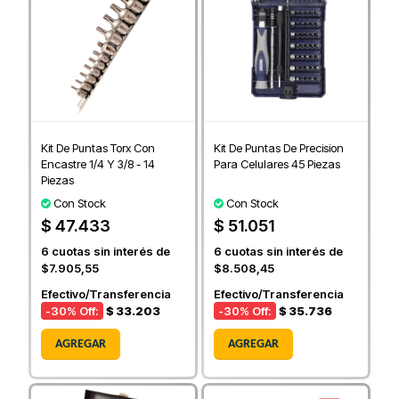
Kit De Puntas Torx Con
Kit De Puntas De Precision
Encastre 1/4 Y 3/8 - 14
Para Celulares 45 Piezas
Piezas
Con Stock
Con Stock
$ 47.433
$ 51.051
6
cuotas sin interés de
6
cuotas sin interés de
$7.905,55
$8.508,45
Efectivo/Transferencia
Efectivo/Transferencia
-30
% Off:
$ 33.203
-30
% Off:
$ 35.736
AGREGAR
AGREGAR