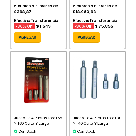
6
cuotas sin interés de
6
cuotas sin interés de
$368,87
$18.060,68
Efectivo/Transferencia
Efectivo/Transferencia
-30
% Off:
$ 1.549
-30
% Off:
$ 75.855
AGREGAR
AGREGAR
Juego De 4 Puntas Torx T55
Juego De 4 Puntas Torx T30
Y T60 Corta Y Larga
Y T40 Corta Y Larga
Con Stock
Con Stock