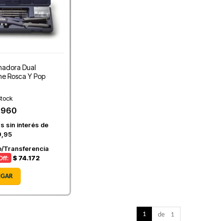
adora Dual
e Rosca Y Pop
n
tock
.960
s sin interés de
9,95
o/Transferencia
ff:
$ 74.172
EGAR
1
de 1