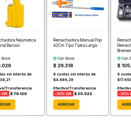
chadora Neumatica
Remachadora Manual Pop
Remach
rial Barovo
42Cm Tipo Tijera Larga
Remach
Breme
 Stock
Con Stock
Con S
3.029
$ 29.318
$ 105
as sin interés de
6
cuotas sin interés de
6
cuota
38,21
$4.886,29
$17.65
ivo/Transferencia
Efectivo/Transferencia
Efectiv
 Off:
$ 79.120
-30
% Off:
$ 20.522
-30
% O
REGAR
AGREGAR
AGR