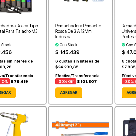
hadora Rosca Tipo
Remachadora Remache
Remach
al Para Taladro M3
Rosca De 3 A 12Mm
Univer
Industrial
Profesi
 Stock
Con Stock
Con S
3.456
$ 145.439
$ 47.
as sin interés de
6
cuotas sin interés de
6
cuota
909,28
$24.239,85
$7.835
ivo/Transferencia
Efectivo/Transferencia
Efectiv
 Off:
$ 79.419
-30
% Off:
$ 101.807
-30
% O
REGAR
AGREGAR
AGR