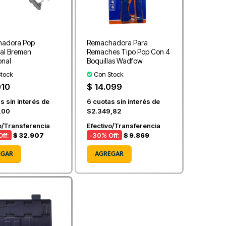
adora Pop
Remachadora Para
sal Bremen
Remaches Tipo Pop Con 4
onal
Boquillas Wadfow
tock
Con Stock
010
$ 14.099
s sin interés de
6
cuotas sin interés de
,00
$2.349,82
o/Transferencia
Efectivo/Transferencia
ff:
$ 32.907
-30
% Off:
$ 9.869
EGAR
AGREGAR