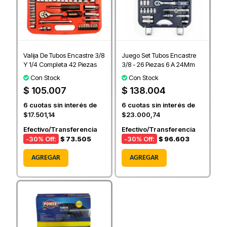
Valija De Tubos Encastre 3/8
Juego Set Tubos Encastre
Y 1/4 Completa 42 Piezas
3/8 - 26 Piezas 6 A 24Mm
Con Stock
Con Stock
$ 105.007
$ 138.004
6
cuotas sin interés de
6
cuotas sin interés de
$17.501,14
$23.000,74
Efectivo/Transferencia
Efectivo/Transferencia
-30
% Off:
$ 73.505
-30
% Off:
$ 96.603
AGREGAR
AGREGAR