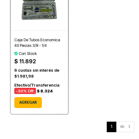
Caja De Tubos Economica
40 Piezas 3/8 - 1/4
Con Stock
$ 11.892
6
cuotas sin interés de
$1.981,98
Efectivo/Transferencia
-30
% Off:
$ 8.324
AGREGAR
1
de 1