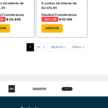
s sin interés de
6
cuotas sin interés de
,05
$2.413,95
o/Transferencia
Efectivo/Transferencia
ff:
$ 25.435
-30
% Off:
$ 10.139
EGAR
AGREGAR
1
de 2
Siguiente »
Última »»