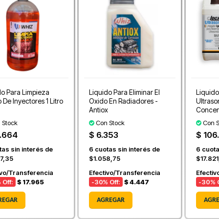
do Para Limpieza
Liquido Para Eliminar El
Liquido
De Inyectores 1 Litro
Oxido En Radiadores -
Ultrason
Antiox
Concen
 Stock
Con Stock
Con S
.664
$ 6.353
$ 106
as sin interés de
6
cuotas sin interés de
6
cuota
7,35
$1.058,75
$17.82
ivo/Transferencia
Efectivo/Transferencia
Efectiv
 Off:
$ 17.965
-30
% Off:
$ 4.447
-30
% O
REGAR
AGREGAR
AGR