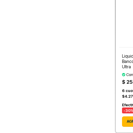
Liqui
Banco 
Ultra
Con
$ 25
6
cuot
$4.27
Efect
-30
%
AG