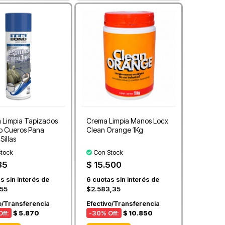
 Limpia Tapizados
Crema Limpia Manos Locx
so Cueros Pana
Clean Orange 1Kg
 Sillas
tock
Con Stock
85
$ 15.500
s sin interés de
6
cuotas sin interés de
,55
$2.583,35
o/Transferencia
Efectivo/Transferencia
ff:
$ 5.870
-30
% Off:
$ 10.850