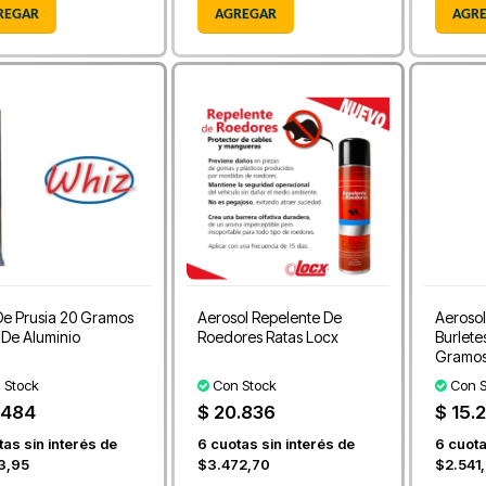
REGAR
AGREGAR
AGR
De Prusia 20 Gramos
Aerosol Repelente De
Aerosol
De Aluminio
Roedores Ratas Locx
Burlete
Gramo
 Stock
Con Stock
Con S
.484
$ 20.836
$ 15.
as sin interés de
6
cuotas sin interés de
6
cuota
3,95
$3.472,70
$2.541