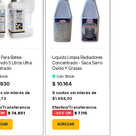
 Para Batea
Liquido Limpia Radiadores
ido 5 Litros Ultra
Concentrado - Saca Sarro
trado
Oxido Y Grasas
tock
Con Stock
.930
$ 10.164
s sin interés de
6
cuotas sin interés de
1,73
$1.694,00
o/Transferencia
Efectivo/Transferencia
ff:
$ 74.851
-30
% Off:
$ 7.115
EGAR
AGREGAR