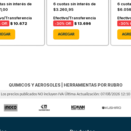
as sin interés de
6
cuotas sin interés de
6
cuota
1,00
$3.260,95
$6.056
ivo/Transferencia
Efectivo/Transferencia
Efectiv
 Off:
$ 10.672
-30
% Off:
$ 13.696
-30
% O
REGAR
AGREGAR
AGR
QUIMICOS Y AEROSOLES
|
HERRAMIENTAS POR RUBRO
Los precios publicados NO incluyen IVA
Última Actualización: 07/08/2026 12:10