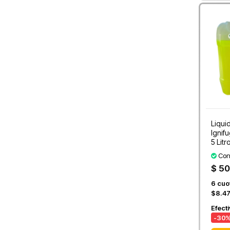
Liqui
Ignif
5 Litr
Con
$ 50
6
cuot
$8.4
Efect
-30
%