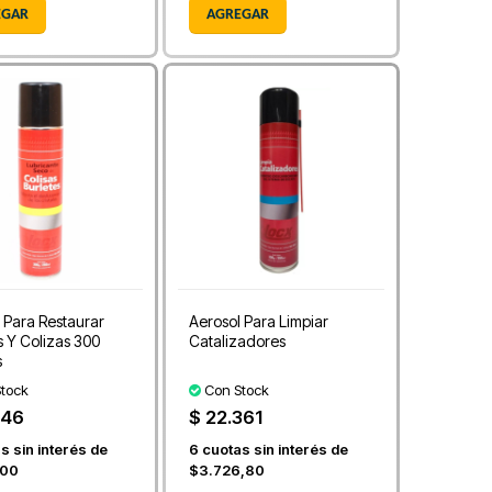
EGAR
AGREGAR
 Para Restaurar
Aerosol Para Limpiar
s Y Colizas 300
Catalizadores
s
tock
Con Stock
246
$ 22.361
s sin interés de
6
cuotas sin interés de
,00
$3.726,80