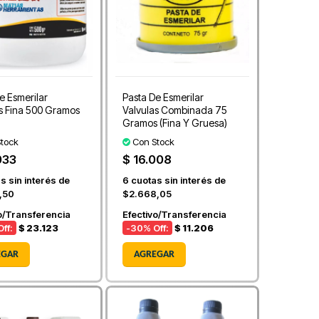
e Esmerilar
Pasta De Esmerilar
s Fina 500 Gramos
Valvulas Combinada 75
Gramos (Fina Y Gruesa)
tock
Con Stock
033
$ 16.008
s sin interés de
6
cuotas sin interés de
,50
$2.668,05
o/Transferencia
Efectivo/Transferencia
ff:
$ 23.123
-30
% Off:
$ 11.206
EGAR
AGREGAR