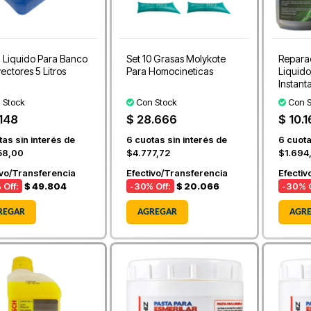
l Liquido Para Banco
Set 10 Grasas Molykote
Repara
ectores 5 Litros
Para Homocineticas
Liquid
Instant
 Stock
Con Stock
Con S
.148
$ 28.666
$ 10.
as sin interés de
6
cuotas sin interés de
6
cuota
58,00
$4.777,72
$1.694
ivo/Transferencia
Efectivo/Transferencia
Efectiv
 Off:
$ 49.804
-30
% Off:
$ 20.066
-30
% O
REGAR
AGREGAR
AGR