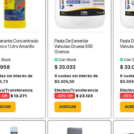
gerante Concentrado
Pasta De Esmerilar
Pasta D
co 1 Litro Amarillo
Valvulas Gruesa 500
Valvula
Gramos
 Stock
Con Stock
Con S
.958
$ 33.033
$ 33.
as sin interés de
6
cuotas sin interés de
6
cuota
9,73
$5.505,50
$5.505
ivo/Transferencia
Efectivo/Transferencia
Efectiv
 Off:
$ 13.271
-30
% Off:
$ 23.123
-30
% O
REGAR
AGREGAR
AGR