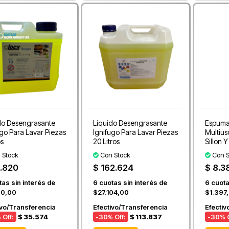
do Desengrasante
Liquido Desengrasante
Espuma
ugo Para Lavar Piezas
Ignifugo Para Lavar Piezas
Multiu
os
20 Litros
Sillon Y
 Stock
Con Stock
Con S
.820
$ 162.624
$ 8.3
as sin interés de
6
cuotas sin interés de
6
cuota
70,00
$27.104,00
$1.397
ivo/Transferencia
Efectivo/Transferencia
Efectiv
 Off:
$ 35.574
-30
% Off:
$ 113.837
-30
% O