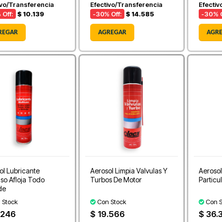
ivo/Transferencia
Efectivo/Transferencia
Efectiv
 Off:
$ 10.139
-30
% Off:
$ 14.585
-30
% O
REGAR
AGREGAR
AGR
ol Lubricante
Aerosol Limpia Valvulas Y
Aerosol
uso Afloja Todo
Turbos De Motor
Particu
de
 Stock
Con Stock
Con S
.246
$ 19.566
$ 36.