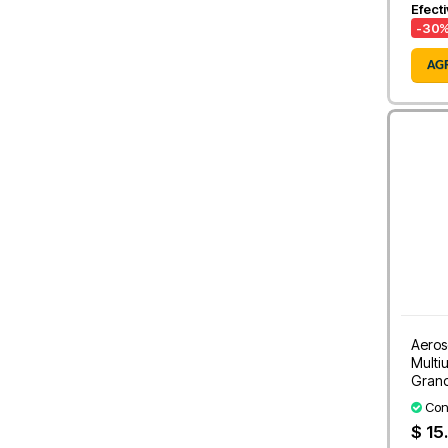
Efect
-30
%
AG
Aeros
Multi
Gran
Con
$ 15