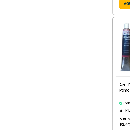
AG
Azul 
Pomo 
Con
$ 14
6
cuot
$2.41