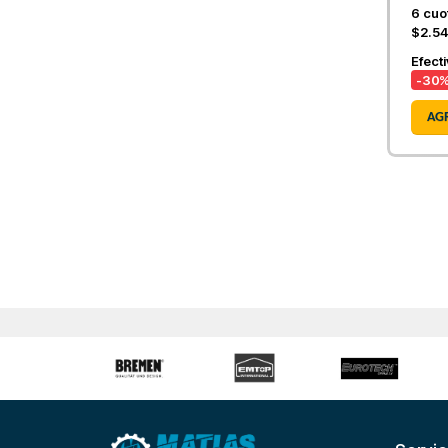
6
cuot
$2.54
Efect
-30
%
AG