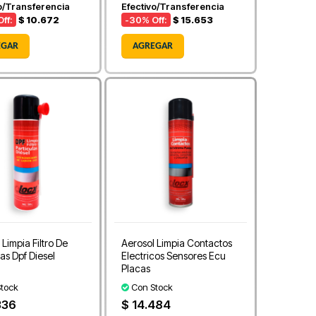
o/Transferencia
Efectivo/Transferencia
ff:
$ 10.672
-30
% Off:
$ 15.653
EGAR
AGREGAR
 Limpia Filtro De
Aerosol Limpia Contactos
las Dpf Diesel
Electricos Sensores Ecu
Placas
tock
Con Stock
336
$ 14.484