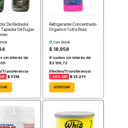
dor De Radiador
Refrigerante Concentrado
o Tapador De Fugas
Organico 1 Litro Rosa
aneo
tock
Con Stock
164
$ 18.958
s sin interés de
6
cuotas sin interés de
,00
$3.159,73
o/Transferencia
Efectivo/Transferencia
ff:
$ 7.115
-30
% Off:
$ 13.271
EGAR
AGREGAR