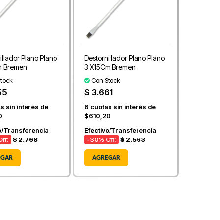
illador Plano Plano
Destornillador Plano Plano
m Bremen
3 X15Cm Bremen
tock
Con Stock
55
$ 3.661
s sin interés de
6
cuotas sin interés de
0
$610,20
o/Transferencia
Efectivo/Transferencia
ff:
$ 2.768
-30
% Off:
$ 2.563
EGAR
AGREGAR