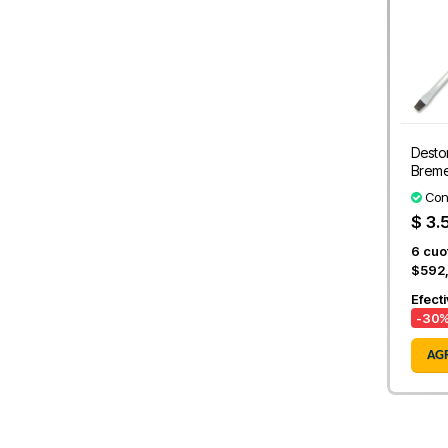
Desto
Brem
Con
$ 3.
6
cuot
$592
Efect
-30
%
AG