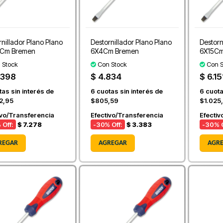
rnillador Plano Plano
Destornillador Plano Plano
Destorn
5Cm Bremen
6X4Cm Bremen
6X15Cm
 Stock
Con Stock
Con S
.398
$ 4.834
$ 6.15
as sin interés de
6
cuotas sin interés de
6
cuota
2,95
$805,59
$1.025
ivo/Transferencia
Efectivo/Transferencia
Efectiv
 Off:
$ 7.278
-30
% Off:
$ 3.383
-30
% O
REGAR
AGREGAR
AGR