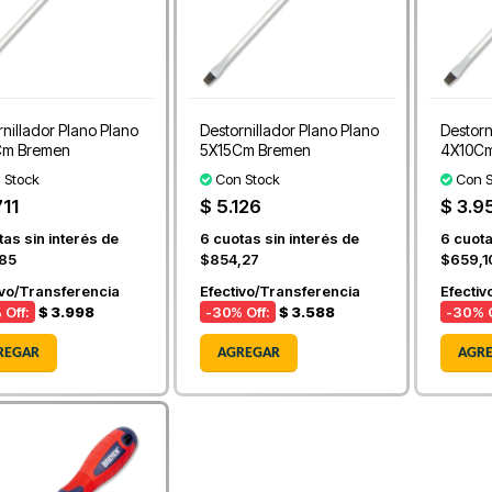
rnillador Plano Plano
Destornillador Plano Plano
Destorn
Cm Bremen
5X15Cm Bremen
4X10C
 Stock
Con Stock
Con S
711
$ 5.126
$ 3.9
as sin interés de
6
cuotas sin interés de
6
cuota
85
$854,27
$659,1
ivo/Transferencia
Efectivo/Transferencia
Efectiv
 Off:
$ 3.998
-30
% Off:
$ 3.588
-30
% O
REGAR
AGREGAR
AGR