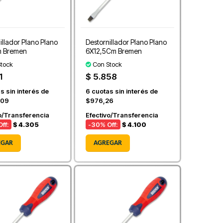
illador Plano Plano
Destornillador Plano Plano
 Bremen
6X12,5Cm Bremen
tock
Con Stock
1
$ 5.858
s sin interés de
6
cuotas sin interés de
,09
$976,26
o/Transferencia
Efectivo/Transferencia
ff:
$ 4.305
-30
% Off:
$ 4.100
EGAR
AGREGAR