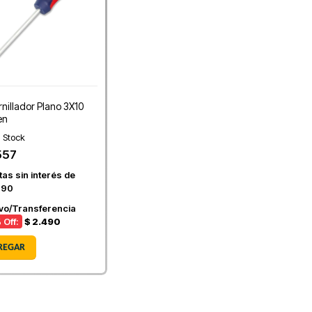
rnillador Plano 3X10
en
 Stock
557
as sin interés de
,90
ivo/Transferencia
 Off:
$ 2.490
REGAR