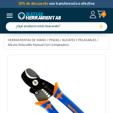
30% de descuento
con transferencia o efectivo
0
Toggle navigation
HERRAMIENTAS DE MANO
/
PINZAS
/
ALICATES Y PELACABLES
/
Alicate Pelacable Manual Con Crimpeadora