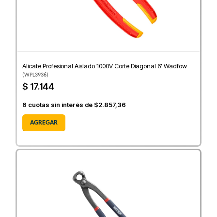
Alicate Profesional Aislado 1000V Corte Diagonal 6' Wadfow
(
WPL3936
)
$ 17.144
6
cuotas sin interés de
$2.857,36
AGREGAR