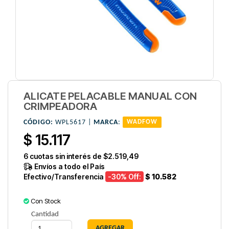
ALICATE PELACABLE MANUAL CON
CRIMPEADORA
CÓDIGO:
WPL5617 |
MARCA
:
WADFOW
$ 15.117
6
cuotas sin interés de
$2.519,49
Envíos a todo el País
Efectivo/Transferencia
-30
% Off:
$ 10.582
Con Stock
Cantidad