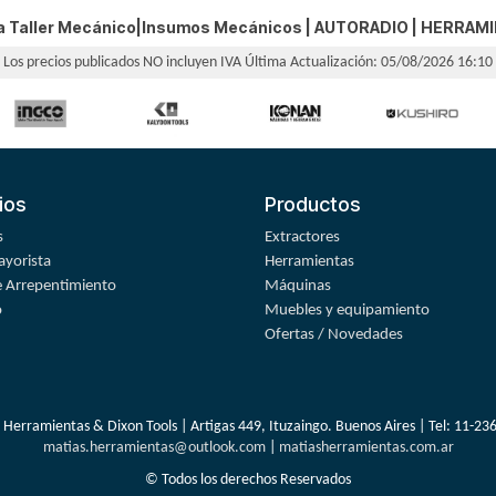
a Taller Mecánico|Insumos Mecánicos |
AUTORADIO
|
HERRAMI
Los precios publicados NO incluyen IVA
Última Actualización: 05/08/2026 16:10
ios
Productos
s
Extractores
yorista
Herramientas
 Arrepentimiento
Máquinas
o
Muebles y equipamiento
Ofertas / Novedades
 Herramientas & Dixon Tools | Artigas 449, Ituzaingo. Buenos Aires | Tel:
11-23
matias.herramientas@outlook.com
|
matiasherramientas.com.ar
© Todos los derechos Reservados