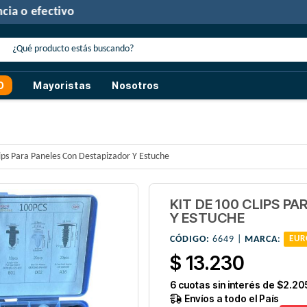
30% de descuento
con transferencia o efectivo
O
Mayoristas
Nosotros
lips Para Paneles Con Destapizador Y Estuche
KIT DE 100 CLIPS P
Y ESTUCHE
CÓDIGO:
6649 |
MARCA
:
EUR
$ 13.230
6
cuotas sin interés de
$2.20
Envíos a todo el País