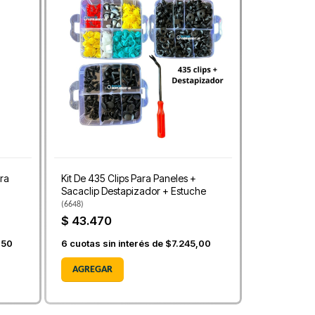
ara
Kit De 435 Clips Para Paneles +
Sacaclip Destapizador + Estuche
(
6648
)
$ 43.470
,50
6
cuotas sin interés de
$7.245,00
AGREGAR