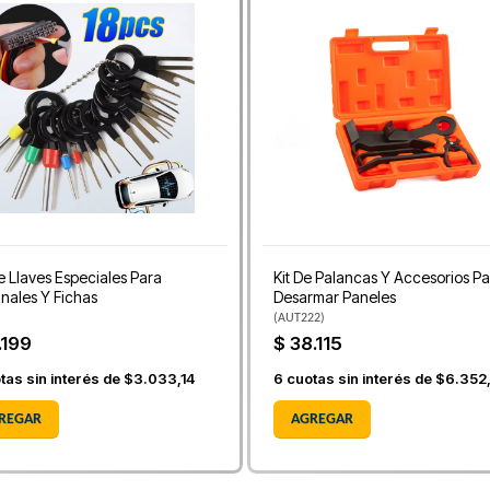
e Llaves Especiales Para
Kit De Palancas Y Accesorios P
nales Y Fichas
Desarmar Paneles
(
AUT222
)
.199
$ 38.115
tas sin interés de
$3.033,14
6
cuotas sin interés de
$6.352
REGAR
AGREGAR