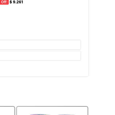
 Off:
$ 9.261