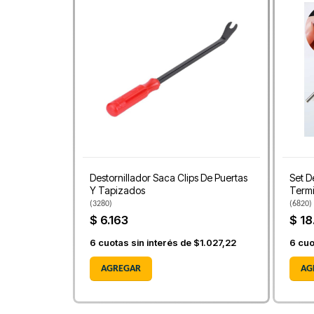
Destornillador Saca Clips De Puertas
Set D
Y Tapizados
Termi
(
3280
)
(
6820
)
$ 6.163
$ 18
6
cuotas sin interés de
$1.027,22
6
cuo
AGREGAR
AG