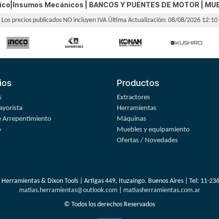
nico|Insumos Mecánicos |
BANCOS Y PUENTES DE MOTOR
|
MUE
Los precios publicados NO incluyen IVA
Última Actualización: 08/08/2026 12:10
ios
Productos
s
Extractores
yorista
Herramientas
 Arrepentimiento
Máquinas
o
Muebles y equipamiento
Ofertas / Novedades
 Herramientas & Dixon Tools | Artigas 449, Ituzaingo. Buenos Aires | Tel:
11-23
matias.herramientas@outlook.com
|
matiasherramientas.com.ar
© Todos los derechos Reservados