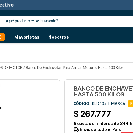
30% de descuento
con transferencia o efectivo
O
Mayoristas
Nosotros
ES DE MOTOR
/
Banco De Enchavetar Para Armar Motores Hasta 500 Kilos
BANCO DE ENCHAVE
HASTA 500 KILOS
CÓDIGO:
KLD435 |
MARCA
:
K
$ 267.777
6
cuotas sin interés de
$44.6
Envíos a todo el País