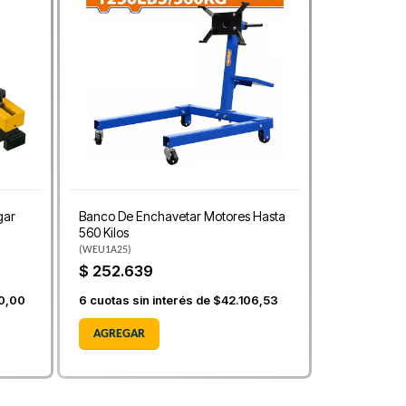
gar
Banco De Enchavetar Motores Hasta
560 Kilos
(
WEU1A25
)
$ 252.639
0,00
6
cuotas sin interés de
$42.106,53
AGREGAR