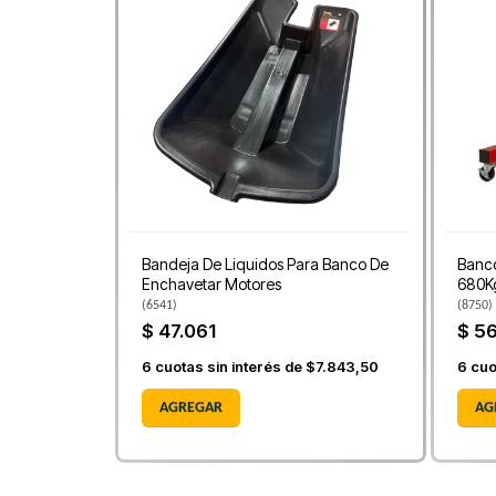
Bandeja De Liquidos Para Banco De
Banco
Enchavetar Motores
680K
(
6541
)
(
8750
)
$ 47.061
$ 5
6
cuotas sin interés de
$7.843,50
6
cuo
AGREGAR
AG