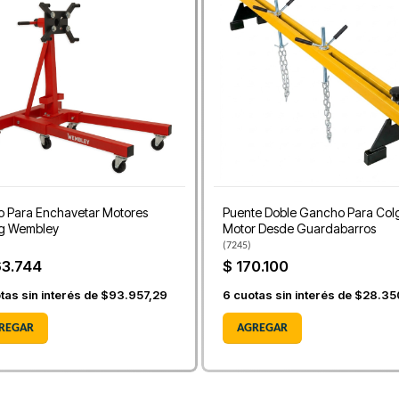
 Para Enchavetar Motores
Puente Doble Gancho Para Col
g Wembley
Motor Desde Guardabarros
(
7245
)
63.744
$ 170.100
tas sin interés de
$93.957,29
6
cuotas sin interés de
$28.35
REGAR
AGREGAR