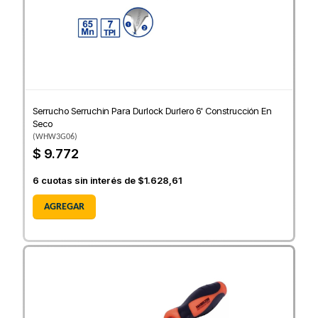
Serrucho Serruchin Para Durlock Durlero 6' Construcción En
Seco
(
WHW3G06
)
$ 9.772
6
cuotas sin interés de
$1.628,61
AGREGAR