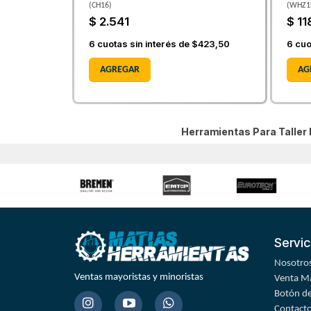
(
CH16
)
(
WHZ1
$ 2.541
$ 11
6
cuotas sin interés de
$423,50
6
cuo
AGREGAR
AG
Herramientas Para Talle
Servic
Nosotro
Ventas mayoristas y minoristas
Venta Ma
Botón de
Contact