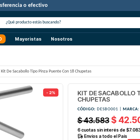
30% de descuento
con transferencia o efectivo
O
Mayoristas
Nosotros
Kit De Sacabollo Tipo Pinza Puente Con 18 Chupetas
KIT DE SACABOLLO T
- 2%
CHUPETAS
CÓDIGO:
DESBO001 |
MARCA
$ 42.5
$ 43.583
6
cuotas sin interés de
$7.08
Envíos a todo el País