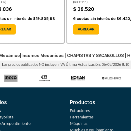
D07
)
(
RICO111
)
8.836
$ 38.520
tas sin interés de
$19.805,98
6
cuotas sin interés de
$6.420
REGAR
AGREGAR
r Mecánico|Insumos Mecánicos |
CHAPISTAS Y SACABOLLOS
|
H
Los precios publicados NO incluyen IVA
Última Actualización: 06/08/2026 8:10
ios
Productos
s
Extractores
yorista
Herramientas
 Arrepentimiento
Máquinas
o
Muebles y equipamiento