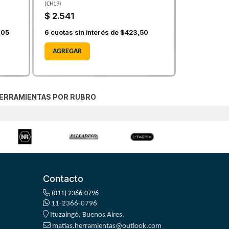
(
CH19
)
$ 2.541
,05
6
cuotas sin interés de
$423,50
AGREGAR
ERRAMIENTAS POR RUBRO
Contacto
(011) 2366-0796
11-2366-0796
Ituzaingó, Buenos Aires.
matias.herramientas@outlook.com