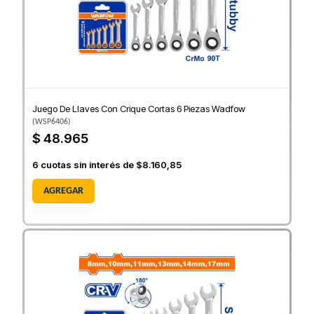
Juego De Llaves Con Crique Cortas 6 Piezas Wadfow
(
WSP6406
)
$ 48.965
6
cuotas sin interés de
$8.160,85
AGREGAR