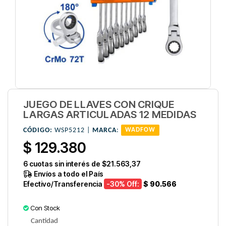
JUEGO DE LLAVES CON CRIQUE
LARGAS ARTICULADAS 12 MEDIDAS
CÓDIGO:
WSP5212 |
MARCA
:
WADFOW
$ 129.380
6
cuotas sin interés de
$21.563,37
Envíos a todo el País
Efectivo/Transferencia
-30
% Off:
$ 90.566
Con Stock
Cantidad