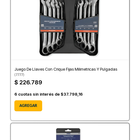
Juego De Llaves Con Crique Fijas Milimetricas Y Pulgadas
(
7777
)
$ 226.789
6
cuotas sin interés de
$37.798,16
AGREGAR