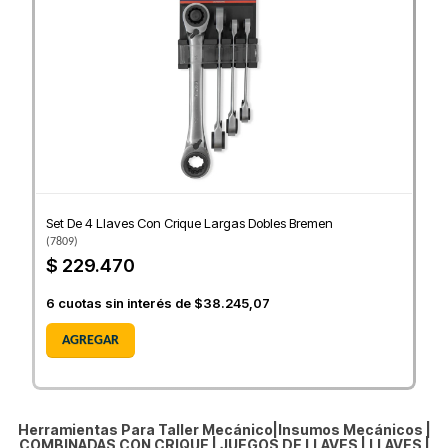
Set De 4 Llaves Con Crique Largas Dobles Bremen
(
7809
)
$ 229.470
6
cuotas sin interés de
$38.245,07
AGREGAR
Herramientas Para Taller Mecánico|Insumos Mecánicos |
COMBINADAS CON CRIQUE
|
JUEGOS DE LLAVES
|
LLAVES
|