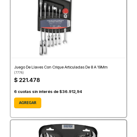
Juego De Llaves Con Crique Articuladas De 8 A 19Mm
(
7776
)
$ 221.478
6
cuotas sin interés de
$36.912,94
AGREGAR