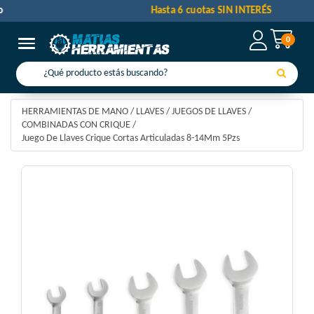
a o efectivo
Hasta 6 cuotas SIN INTER
0
Toggle navigation
HERRAMIENTAS DE MANO
/
LLAVES
/
JUEGOS DE LLAVES
/
COMBINADAS CON CRIQUE
/
Juego De Llaves Crique Cortas Articuladas 8-14Mm 5Pzs