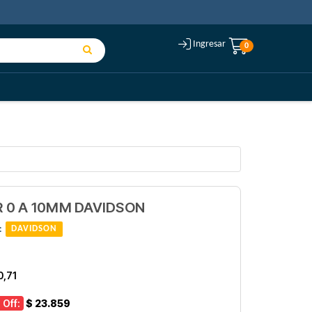
Ingresar
0
 0 A 10MM DAVIDSON
:
DAVIDSON
0,71
 Off:
$ 23.859