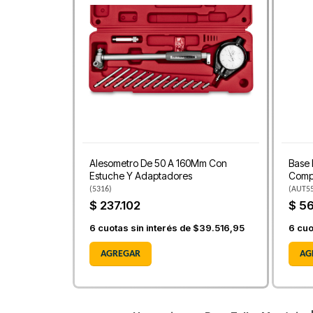
Alesometro De 50 A 160Mm Con
Base 
Estuche Y Adaptadores
Comp
(
5316
)
(
AUT5
$ 237.102
$ 5
6
cuotas sin interés de
$39.516,95
6
cuo
AGREGAR
AG