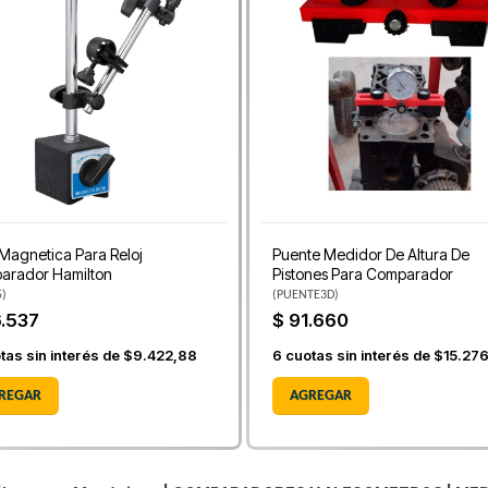
Magnetica Para Reloj
Puente Medidor De Altura De
arador Hamilton
Pistones Para Comparador
5
)
(
PUENTE3D
)
6.537
$ 91.660
tas sin interés de
$9.422,88
6
cuotas sin interés de
$15.27
REGAR
AGREGAR