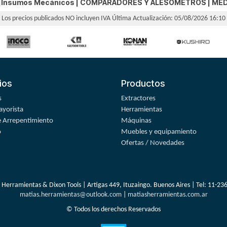
o|Insumos Mecánicos |
COMPARADORES Y ALESOMETROS
|
MED
Los precios publicados NO incluyen IVA
Última Actualización: 05/08/2026 16:10
ios
Productos
s
Extractores
yorista
Herramientas
 Arrepentimiento
Máquinas
o
Muebles y equipamiento
Ofertas / Novedades
 Herramientas & Dixon Tools | Artigas 449, Ituzaingo. Buenos Aires | Tel:
11-23
matias.herramientas@outlook.com
|
matiasherramientas.com.ar
© Todos los derechos Reservados