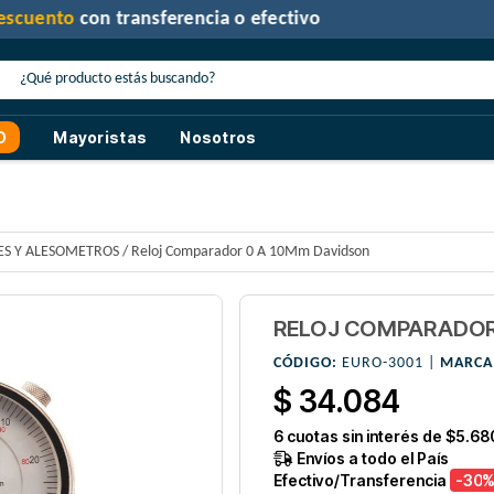
30% de descuento
con transferencia o efectivo
O
Mayoristas
Nosotros
S Y ALESOMETROS
/
Reloj Comparador 0 A 10Mm Davidson
RELOJ COMPARADOR
CÓDIGO:
EURO-3001 |
MARCA
$ 34.084
6
cuotas sin interés de
$5.68
Envíos a todo el País
Efectivo/Transferencia
-30
%