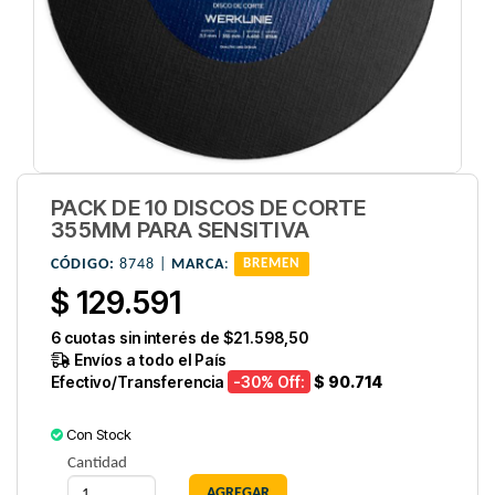
PACK DE 10 DISCOS DE CORTE
355MM PARA SENSITIVA
CÓDIGO:
8748 |
MARCA
:
BREMEN
$ 129.591
6
cuotas sin interés de
$21.598,50
Envíos a todo el País
Efectivo/Transferencia
-30
% Off:
$ 90.714
Con Stock
Cantidad