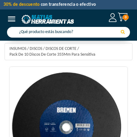
30% de descuento
con transferencia o efectivo
0
Toggle navigation
INSUMOS
/
DISCOS
/
DISCOS DE CORTE
/
Pack De 10 Discos De Corte 355Mm Para Sensitiva