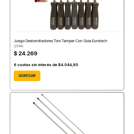
Juego Destornilladores Torx Tamper Con Guia Eurotech
(
2749
)
$ 24.269
6
cuotas sin interés de
$4.044,85
AGREGAR