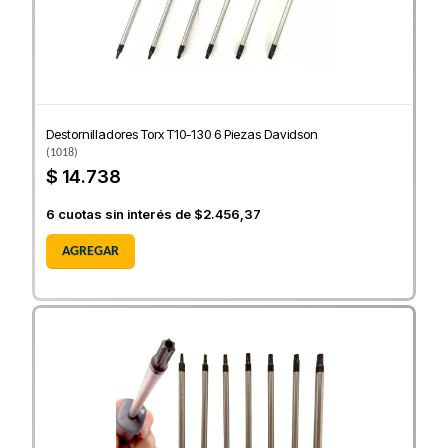
Destornilladores Torx T10-130 6 Piezas Davidson
(
1018
)
$ 14.738
6
cuotas sin interés de
$2.456,37
AGREGAR