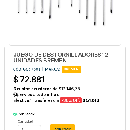
JUEGO DE DESTORNILLADORES 12
UNIDADES BREMEN
CÓDIGO:
7801 |
MARCA
:
BREMEN
$ 72.881
6
cuotas sin interés de
$12.146,75
Envíos a todo el País
Efectivo/Transferencia
-30
% Off:
$ 51.016
Con Stock
Cantidad