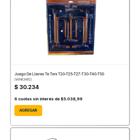
Juego De Llaves Te Torx T20-T25-T27-T30-T40-T50
(
WHK3481
)
$ 30.234
6
cuotas sin interés de
$5.038,99
AGREGAR