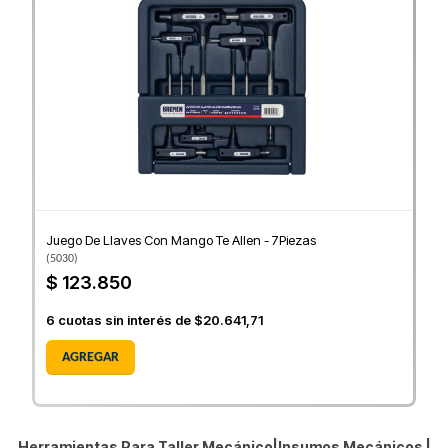
Juego De Llaves Con Mango Te Allen - 7Piezas
(
5030
)
$ 123.850
6
cuotas sin interés de
$20.641,71
AGREGAR
Herramientas Para Taller Mecánico|Insumos Mecánicos |