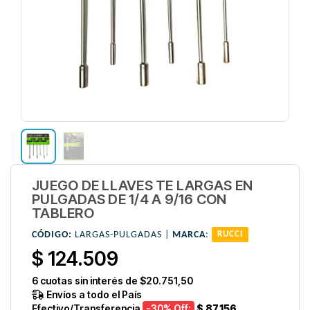
JUEGO DE LLAVES TE LARGAS EN
PULGADAS DE 1/4 A 9/16 CON
TABLERO
CÓDIGO:
LARGAS-PULGADAS |
MARCA
:
RUCCI
$ 124.509
6
cuotas sin interés de
$20.751,50
Envíos a todo el País
Efectivo/Transferencia
-30
% Off:
$ 87.156