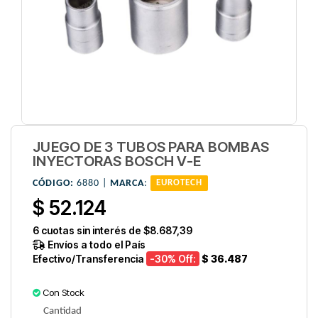
JUEGO DE 3 TUBOS PARA BOMBAS
INYECTORAS BOSCH V-E
CÓDIGO:
6880 |
MARCA
:
EUROTECH
$ 52.124
6
cuotas sin interés de
$8.687,39
Envíos a todo el País
Efectivo/Transferencia
-30
% Off:
$ 36.487
Con Stock
Cantidad