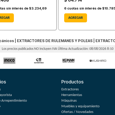
.408
$ 64.714
tas sin interés de
$3.234,69
6
cuotas sin interés de
$10.78
REGAR
AGREGAR
cánicos |
EXTRACTORES DE RULEMANES Y POLEAS
|
EXTRACTO
Los precios publicados NO incluyen IVA
Última Actualización: 08/08/2026 8:10
ios
Productos
s
Extractores
yorista
Herramientas
 Arrepentimiento
Máquinas
o
Muebles y equipamiento
Ofertas / Novedades