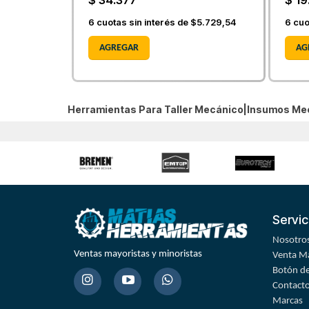
$ 34.377
$ 19
6
cuotas sin interés de
$5.729,54
6
cuo
AGREGAR
AG
Herramientas Para Taller Mecánico|Insumos Me
Servic
Nosotro
Ventas mayoristas y minoristas
Venta Ma
Botón de
Contact
Marcas