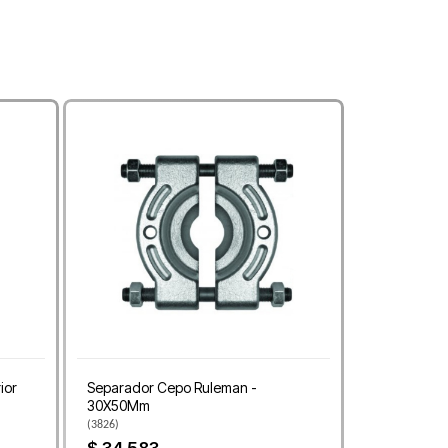
ior
Separador Cepo Ruleman -
30X50Mm
(
3826
)