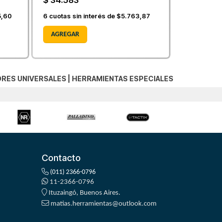
$ 34.583
5,60
6
cuotas sin interés de
$5.763,87
AGREGAR
RES UNIVERSALES
|
HERRAMIENTAS ESPECIALES
Contacto
(011) 2366-0796
11-2366-0796
Ituzaingó, Buenos Aires.
matias.herramientas@outlook.com