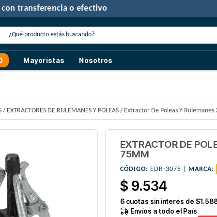
30% de descuento
con transferencia o efectivo
O
Mayoristas
Nosotros
S
/
EXTRACTORES DE RULEMANES Y POLEAS
/
Extractor De Poleas Y Rulemanes
EXTRACTOR DE POLE
75MM
CÓDIGO:
EDR-3075 |
MARCA
:
$ 9.534
6
cuotas sin interés de
$1.58
Envíos a todo el País