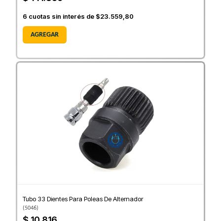
6
cuotas sin interés de
$23.559,80
AGREGAR
Tubo 33 Dientes Para Poleas De Alternador
(
5046
)
$ 10.816