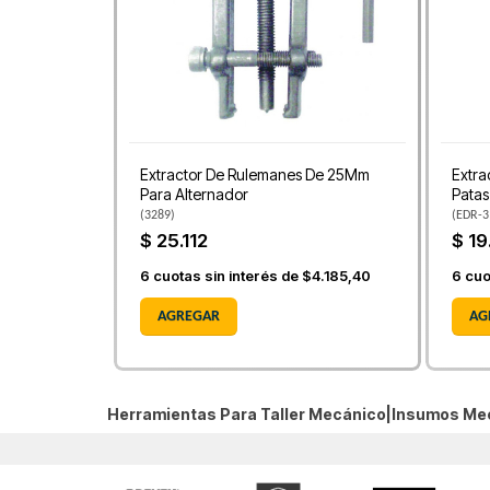
Extractor De Rulemanes De 25Mm
Extra
Para Alternador
Patas
(
3289
)
(
EDR-3
$ 25.112
$ 19
6
cuotas sin interés de
$4.185,40
6
cuo
AGREGAR
AG
Herramientas Para Taller Mecánico|Insumos Me