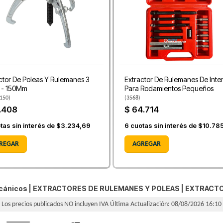
ctor De Poleas Y Rulemanes 3
Extractor De Rulemanes De Inter
 - 150Mm
Para Rodamientos Pequeños
150
)
(
3568
)
.408
$ 64.714
tas sin interés de
$3.234,69
6
cuotas sin interés de
$10.78
REGAR
AGREGAR
cánicos |
EXTRACTORES DE RULEMANES Y POLEAS
|
EXTRACTO
Los precios publicados NO incluyen IVA
Última Actualización: 08/08/2026 16:10