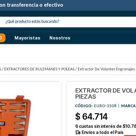
30% de descuento
con transferencia o efectivo
O
Mayoristas
Nosotros
S
/
EXTRACTORES DE RULEMANES Y POLEAS
/
Extractor De Volantes Engranajes 
EXTRACTOR DE VOL
PIEZAS
CÓDIGO:
EURO-3508 |
MARCA
$ 64.714
6
cuotas sin interés de
$10.7
Envíos a todo el País