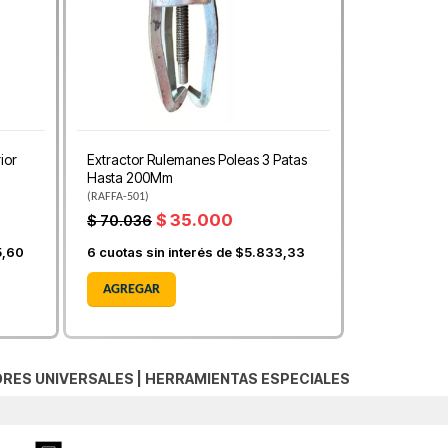
ior
Extractor Rulemanes Poleas 3 Patas
Hasta 200Mm
(
RAFFA-501
)
$ 35.000
$ 70.036
5,60
6
cuotas sin interés de
$5.833,33
AGREGAR
RES UNIVERSALES
|
HERRAMIENTAS ESPECIALES