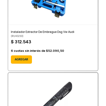
Instalador Extractor De Embrague Dsg Vw Audi
(
RU43210
)
$ 312.543
6
cuotas sin interés de
$52.090,50
AGREGAR