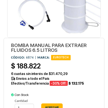
BOMBA MANUAL PARA EXTRAER
FLUIDOS 6.5 LITROS
CÓDIGO:
6874 |
MARCA
:
EUROTECH
$ 188.822
6
cuotas sin interés de
$31.470,29
Envíos a todo el País
Efectivo/Transferencia
-30
% Off:
$ 132.175
Con Stock
Cantidad