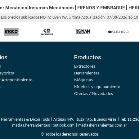
ler Mecánico|Insumos Mecánicos |
FRENOS Y EMBRAGUE
|
HER
Los precios publicados NO incluyen IVA
Última Actualización: 07/08/2026 16:10
ios
Productos
s
Extractores
yorista
Herramientas
 Arrepentimiento
Máquinas
o
Muebles y equipamiento
Ofertas / Novedades
 Herramientas & Dixon Tools | Artigas 449, Ituzaingo. Buenos Aires | Tel:
11-23
matias.herramientas@outlook.com
|
matiasherramientas.com.ar
© Todos los derechos Reservados