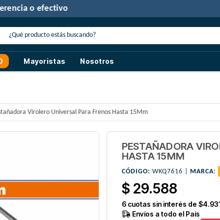
30% de descuento
con transferencia o efectivo
O
Mayoristas
Nosotros
stañadora Virolero Universal Para Frenos Hasta 15Mm
PESTAÑADORA VIRO
HASTA 15MM
CÓDIGO:
WKQ7616 |
MARCA
:
$ 29.588
6
cuotas sin interés de
$4.93
Envíos a todo el País