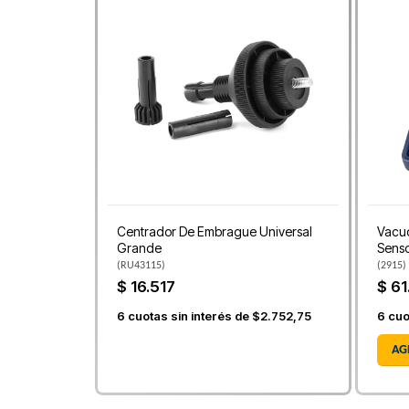
Centrador De Embrague Universal
Vacuo
Grande
Sens
(
RU43115
)
(
2915
)
$ 16.517
$ 61
6
cuotas sin interés de
$2.752,75
6
cuo
AG