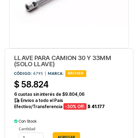
LLAVE PARA CAMION 30 Y 33MM
(SOLO LLAVE)
CÓDIGO:
6795 |
MARCA
:
BREMEN
$ 58.824
6
cuotas sin interés de
$9.804,06
Envíos a todo el País
Efectivo/Transferencia
-30
% Off:
$ 41.177
Con Stock
Cantidad