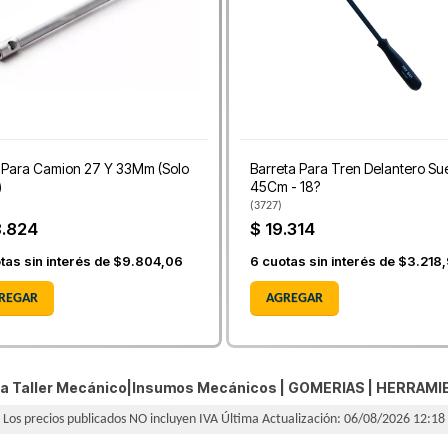
 Para Camion 27 Y 33Mm (Solo
Barreta Para Tren Delantero Sue
)
45Cm - 18?
(
3727
)
8.824
$ 19.314
tas sin interés de
$9.804,06
6
cuotas sin interés de
$3.218
REGAR
AGREGAR
a Taller Mecánico|Insumos Mecánicos |
GOMERIAS
|
HERRAMI
Los precios publicados NO incluyen IVA
Última Actualización: 06/08/2026 12:18