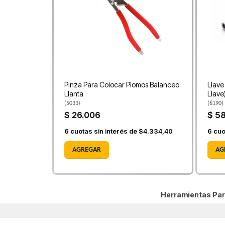
Pinza Para Colocar Plomos Balanceo
Llave
Llanta
Llave
(
5033
)
(
6190
)
$ 26.006
$ 5
6
cuotas sin interés de
$4.334,40
6
cuo
AGREGAR
AG
Herramientas Par