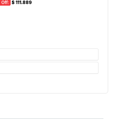
 Off:
$ 111.889