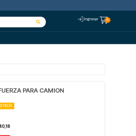
Ingresar
0
FUERZA PARA CAMION
OTECH
40,18