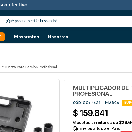
30% de descuento
con transferencia o efectivo
O
Mayoristas
Nosotros
 De Fuerza Para Camion Profesional
MULTIPLICADOR DE 
PROFESIONAL
CÓDIGO:
4631 |
MARCA
:
EUR
$ 159.841
6
cuotas sin interés de
$26.6
Envíos a todo el País