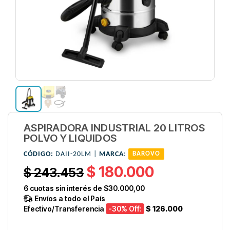
ASPIRADORA INDUSTRIAL 20 LITROS
POLVO Y LIQUIDOS
CÓDIGO:
DAII-20LM |
MARCA
:
BAROVO
$ 180.000
$ 243.453
6
cuotas sin interés de
$30.000,00
Envíos a todo el País
Efectivo/Transferencia
-30
% Off:
$ 126.000