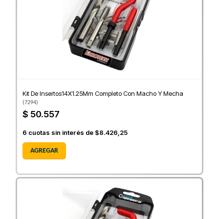
Kit De Insertos14X1.25Mm Completo Con Macho Y Mecha
(
7294
)
$ 50.557
6
cuotas sin interés de
$8.426,25
AGREGAR