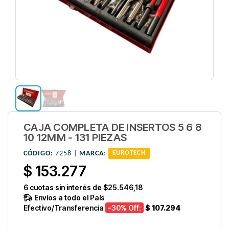
CAJA COMPLETA DE INSERTOS 5 6 8
10 12MM - 131 PIEZAS
CÓDIGO:
7258 |
MARCA
:
EUROTECH
$ 153.277
6
cuotas sin interés de
$25.546,18
Envíos a todo el País
Efectivo/Transferencia
-30
% Off:
$ 107.294