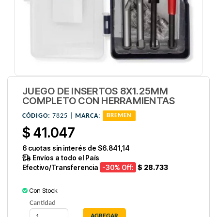
JUEGO DE INSERTOS 8X1.25MM
COMPLETO CON HERRAMIENTAS
CÓDIGO:
7825 |
MARCA
:
BREMEN
$ 41.047
6
cuotas sin interés de
$6.841,14
Envíos a todo el País
Efectivo/Transferencia
-30
% Off:
$ 28.733
Con Stock
Cantidad