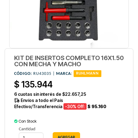
KIT DE INSERTOS COMPLETO 16X1.50
CON MECHA Y MACHO
CÓDIGO:
RU43035 |
MARCA
:
RUHLMANN
$ 135.944
6
cuotas sin interés de
$22.657,25
Envíos a todo el País
Efectivo/Transferencia
-30
% Off:
$ 95.160
Con Stock
Cantidad