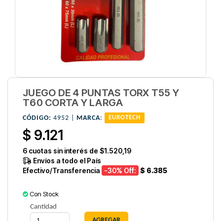
JUEGO DE 4 PUNTAS TORX T55 Y
T60 CORTA Y LARGA
CÓDIGO:
4952 |
MARCA
:
EUROTECH
$ 9.121
6
cuotas sin interés de
$1.520,19
Envíos a todo el País
Efectivo/Transferencia
-30
% Off:
$ 6.385
Con Stock
Cantidad