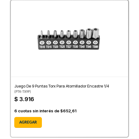
Juego De 9 Puntas Torx Para Atornillador Encastre 1/4
(
PTK-TX9P
)
$ 3.916
6
cuotas sin interés de
$652,61
AGREGAR