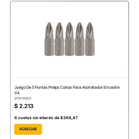
Juego De 5 Puntas Philips Cortas Para Atornillador Encastre
1/4
(
PTK-PH25
)
$ 2.213
6
cuotas sin interés de
$368,87
AGREGAR