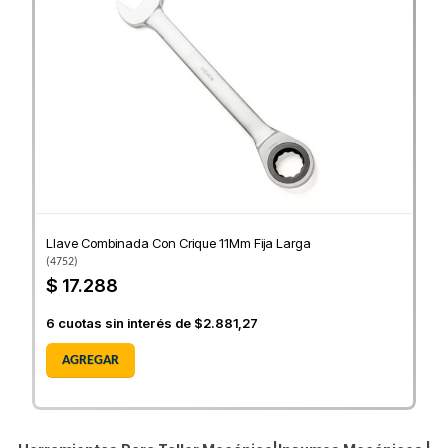
Llave Combinada Con Crique 11Mm Fija Larga
(
4752
)
$ 17.288
6
cuotas sin interés de
$2.881,27
AGREGAR