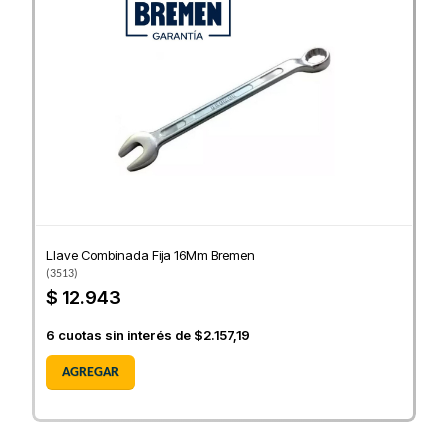
Llave Combinada Fija 16Mm Bremen
(
3513
)
$ 12.943
6
cuotas sin interés de
$2.157,19
AGREGAR