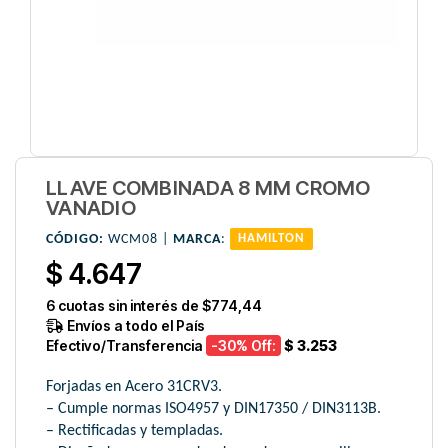
LLAVE COMBINADA 8 MM CROMO
VANADIO
CÓDIGO:
WCM08 |
MARCA
:
HAMILTON
$ 4.647
6
cuotas sin interés de
$774,44
Envíos a todo el País
Efectivo/Transferencia
-30
% Off:
$ 3.253
Forjadas en Acero 31CRV3.
– Cumple normas ISO4957 y DIN17350 / DIN3113B.
– Rectificadas y templadas.