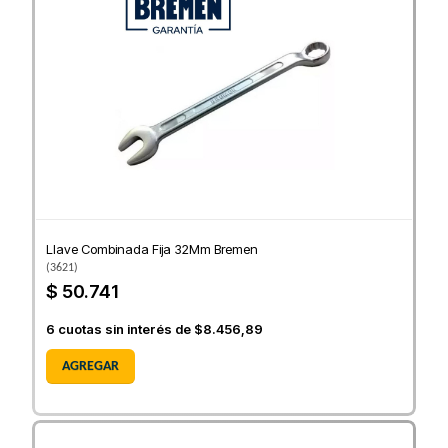
Llave Combinada Fija 32Mm Bremen
(
3621
)
$ 50.741
6
cuotas sin interés de
$8.456,89
AGREGAR