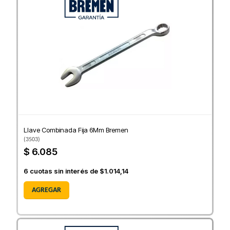
Llave Combinada Fija 6Mm Bremen
(
3503
)
$ 6.085
6
cuotas sin interés de
$1.014,14
AGREGAR