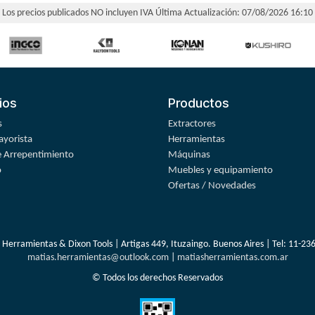
Los precios publicados NO incluyen IVA
Última Actualización: 07/08/2026 16:10
ios
Productos
s
Extractores
yorista
Herramientas
 Arrepentimiento
Máquinas
o
Muebles y equipamiento
Ofertas / Novedades
 Herramientas & Dixon Tools | Artigas 449, Ituzaingo. Buenos Aires | Tel:
11-23
matias.herramientas@outlook.com
|
matiasherramientas.com.ar
© Todos los derechos Reservados