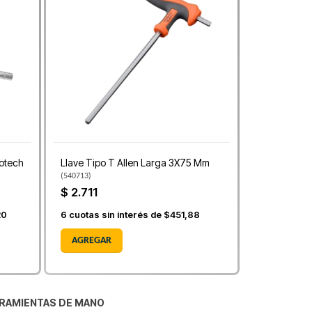
otech
Llave Tipo T Allen Larga 3X75 Mm
(
540713
)
$ 2.711
20
6
cuotas sin interés de
$451,88
AGREGAR
RAMIENTAS DE MANO