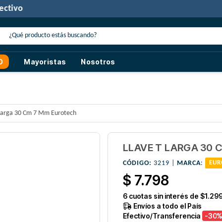
30% de descuento
con transferencia o efectivo
O
Mayoristas
Nosotros
 Larga 30 Cm 7 Mm Eurotech
LLAVE T LARGA 30 
CÓDIGO:
3219 |
MARCA
:
EUR
$ 7.798
6
cuotas sin interés de
$1.29
Envíos a todo el País
Efectivo/Transferencia
-30
%