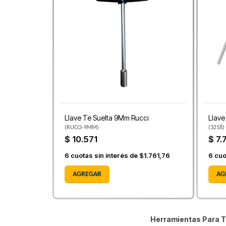
Llave Te Suelta 9Mm Rucci
Llave
(
RUCCI-9MM
)
(
3218
)
$ 10.571
$ 7.
6
cuotas sin interés de
$1.761,76
6
cuo
AGREGAR
AG
Herramientas Para T