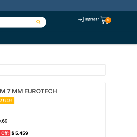
Ingresar
0
CM 7 MM EUROTECH
OTECH
9,69
 Off:
$ 5.459