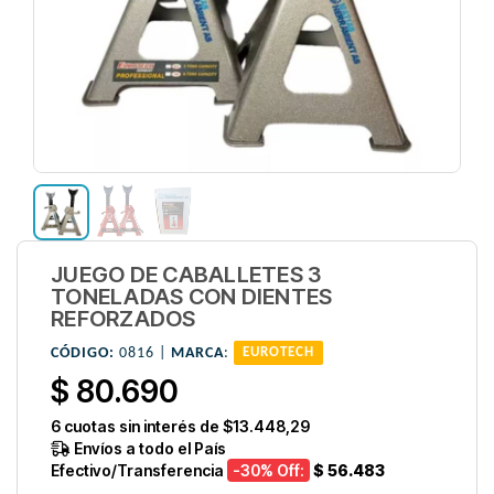
JUEGO DE CABALLETES 3
TONELADAS CON DIENTES
REFORZADOS
CÓDIGO:
0816 |
MARCA
:
EUROTECH
$ 80.690
6
cuotas sin interés de
$13.448,29
Envíos a todo el País
Efectivo/Transferencia
-30
% Off:
$ 56.483