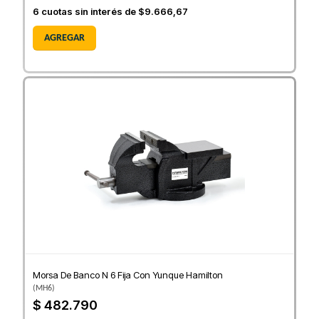
6
cuotas sin interés de
$9.666,67
AGREGAR
Morsa De Banco N 6 Fija Con Yunque Hamilton
(
MH6
)
$ 482.790