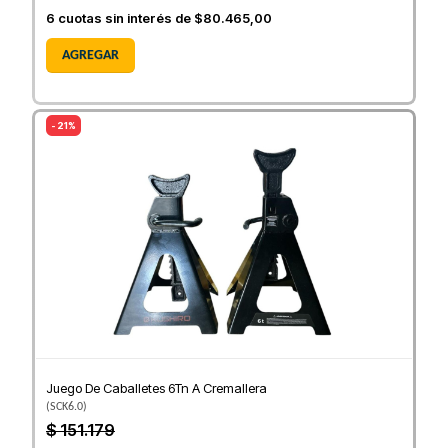
6
cuotas sin interés de
$80.465,00
AGREGAR
- 21%
Juego De Caballetes 6Tn A Cremallera
(
SCK6.0
)
$ 151.179