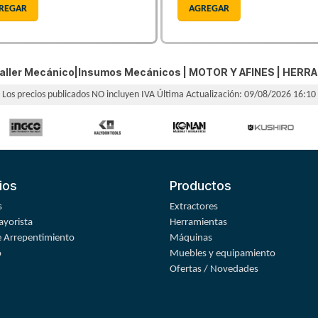
REGAR
AGREGAR
aller Mecánico|Insumos Mecánicos |
MOTOR Y AFINES
|
HERRA
Los precios publicados NO incluyen IVA
Última Actualización: 09/08/2026 16:10
ios
Productos
s
Extractores
yorista
Herramientas
 Arrepentimiento
Máquinas
o
Muebles y equipamiento
Ofertas / Novedades