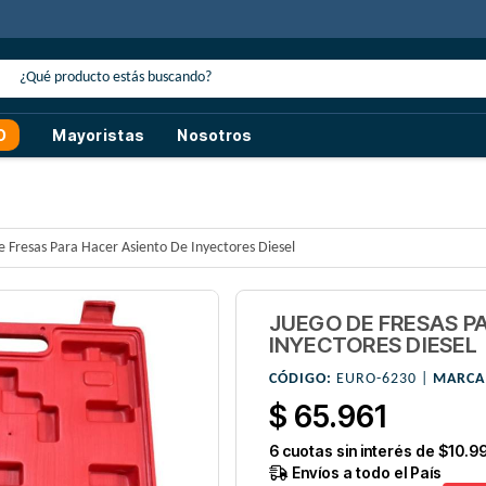
 descuento
con transferencia o efectivo
O
Mayoristas
Nosotros
e Fresas Para Hacer Asiento De Inyectores Diesel
JUEGO DE FRESAS P
INYECTORES DIESEL
CÓDIGO:
EURO-6230 |
MARCA
$ 65.961
6
cuotas sin interés de
$10.9
Envíos a todo el País