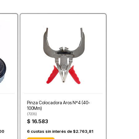
Pinza Colocadora Aros Nº4 (40-
100Mm)
(
7231
)
$ 16.583
,00
6
cuotas sin interés de
$2.763,81