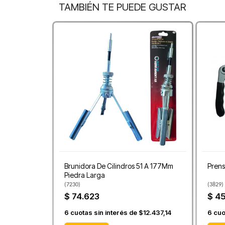
TAMBIÉN TE PUEDE GUSTAR
Brunidora De Cilindros 51 A 177Mm
Prens
Piedra Larga
(
7230
)
(
3829
)
$ 74.623
$ 4
6
cuotas sin interés de
$12.437,14
6
cuo