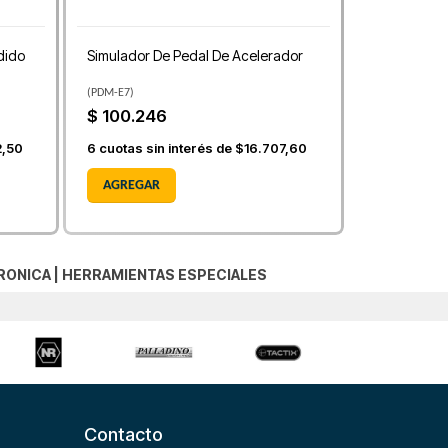
dido
Simulador De Pedal De Acelerador
(
PDM-E7
)
$ 100.246
2,50
6
cuotas sin interés de
$16.707,60
AGREGAR
RONICA
|
HERRAMIENTAS ESPECIALES
Contacto