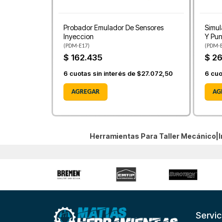
Probador Emulador De Sensores
Simul
Inyeccion
Y Pun
(
PDM-E17
)
(
PDM-
$ 162.435
$ 2
6
cuotas sin interés de
$27.072,50
6
cuo
AGREGAR
AG
Herramientas Para Taller Mecánico|
Servic