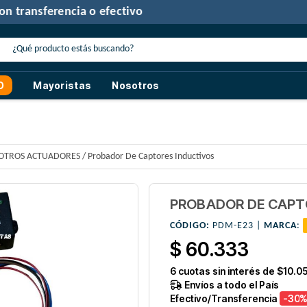
30% de descuento
con transferencia o efectivo
O
Mayoristas
Nosotros
OTROS ACTUADORES
/
Probador De Captores Inductivos
PROBADOR DE CAPT
CÓDIGO:
PDM-E23 |
MARCA
:
$ 60.333
6
cuotas sin interés de
$10.0
Envíos a todo el País
Efectivo/Transferencia
-30
%