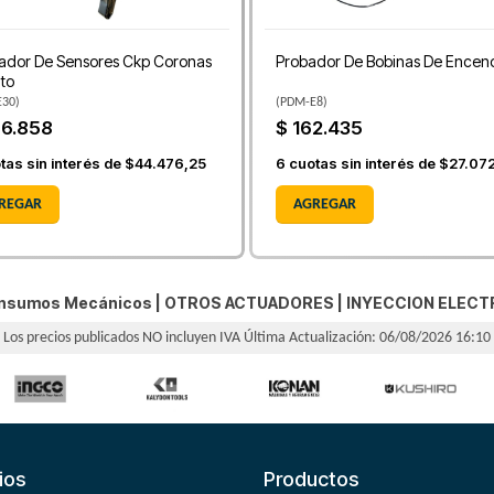
ador De Sensores Ckp Coronas
Probador De Bobinas De Encen
to
E30
)
(
PDM-E8
)
66.858
$ 162.435
tas sin interés de
$44.476,25
6
cuotas sin interés de
$27.07
REGAR
AGREGAR
Insumos Mecánicos |
OTROS ACTUADORES
|
INYECCION ELECT
Los precios publicados NO incluyen IVA
Última Actualización: 06/08/2026 16:10
ios
Productos