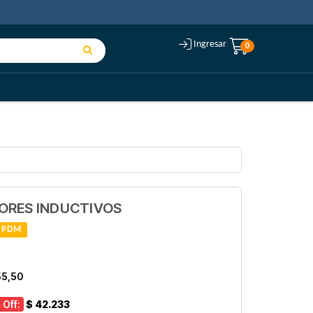
Ingresar
0
ORES INDUCTIVOS
PDM
55,50
 Off:
$ 42.233