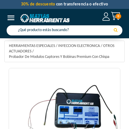
30% de descuento
con transferencia o efectivo
0
Toggle navigation
HERRAMIENTAS ESPECIALES
/
INYECCION ELECTRONICA
/
OTROS
ACTUADORES
/
Probador De Modulos Captores Y Bobinas Premium Con Chispa