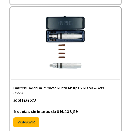
Destornillador De Impacto Punta Phillips Y Plana - 6Pzs
(
4255
)
$ 86.632
6
cuotas sin interés de
$14.438,59
AGREGAR