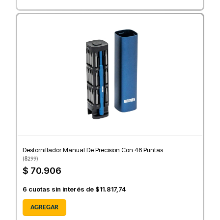
Destornillador Manual De Precision Con 46 Puntas
(
8299
)
$ 70.906
6
cuotas sin interés de
$11.817,74
AGREGAR