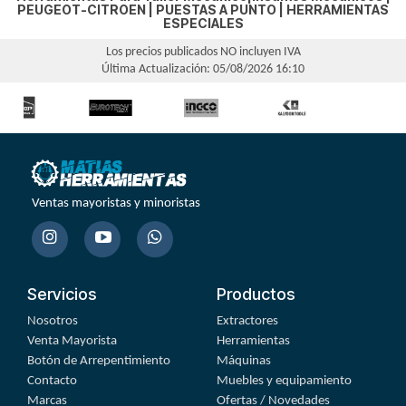
PEUGEOT-CITROEN
|
PUESTAS A PUNTO
|
HERRAMIENTAS
ESPECIALES
Los precios publicados NO incluyen IVA
Última Actualización: 05/08/2026 16:10
Ventas mayoristas y minoristas
Servicios
Productos
Nosotros
Extractores
Venta Mayorista
Herramientas
Botón de Arrepentimiento
Máquinas
Contacto
Muebles y equipamiento
Marcas
Ofertas / Novedades