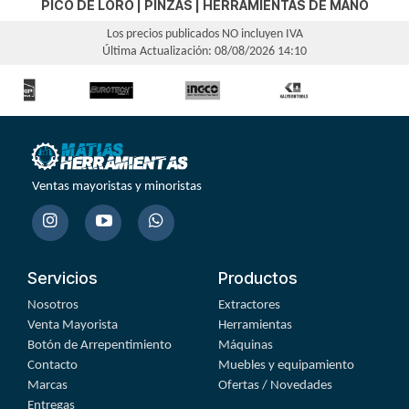
PICO DE LORO
|
PINZAS
|
HERRAMIENTAS DE MANO
Los precios publicados NO incluyen IVA
Última Actualización: 08/08/2026 14:10
Ventas mayoristas y minoristas
Servicios
Productos
Nosotros
Extractores
Venta Mayorista
Herramientas
Botón de Arrepentimiento
Máquinas
Contacto
Muebles y equipamiento
Marcas
Ofertas / Novedades
Entregas